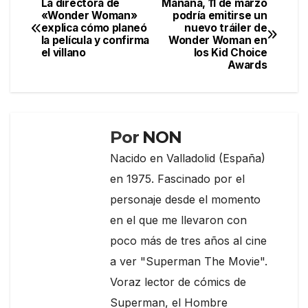
e
er
gr
p
La directora de
Mañana, 11 de marzo
Navegación
«Wonder Woman»
podría emitirse un
b
a
ar
explica cómo planeó
nuevo tráiler de
de
o
m
tir
la película y confirma
Wonder Woman en
el villano
los Kid Choice
entradas
o
Awards
k
Por
NON
Nacido en Valladolid (España)
en 1975. Fascinado por el
personaje desde el momento
en el que me llevaron con
poco más de tres años al cine
a ver "Superman The Movie".
Voraz lector de cómics de
Superman, el Hombre