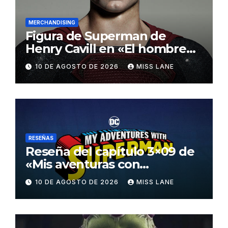
MERCHANDISING
Figura de Superman de
Henry Cavill en «El hombre
de acero» de InArt
10 DE AGOSTO DE 2026
MISS LANE
RESEÑAS
Reseña del capítulo 3×09 de
«Mis aventuras con
Superman»
10 DE AGOSTO DE 2026
MISS LANE