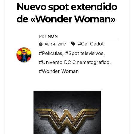
Nuevo spot extendido
de «Wonder Woman»
Por
NON
#Gal Gadot
,
ABR 4, 2017
#Películas
,
#Spot televisivos
,
#Universo DC Cinematográfico
,
#Wonder Woman