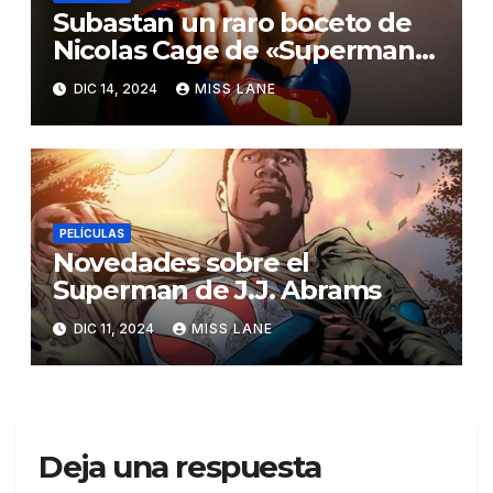
Subastan un raro boceto de
Nicolas Cage de «Superman
Lives»
DIC 14, 2024
MISS LANE
PELÍCULAS
Novedades sobre el
Superman de J.J. Abrams
DIC 11, 2024
MISS LANE
Deja una respuesta