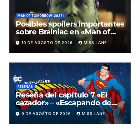
MAN OF TOMORROW (2027)
Posibles spoilers importantes
sobre Brainiac en «Man of
Tomorrow»
10 DE AGOSTO DE 2026
MISS LANE
RESEÑAS
Reseña del capítulo 7 «El
cazador» – «Escapando de
casa» de «Superman»
9 DE AGOSTO DE 2026
MISS LANE