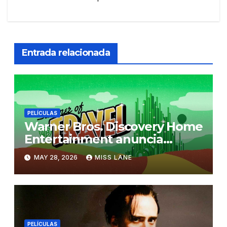
Entrada relacionada
PELÍCULAS
Warner Bros. Discovery Home
Entertainment anuncia
“Summer of Travel”
MAY 28, 2026
MISS LANE
PELÍCULAS