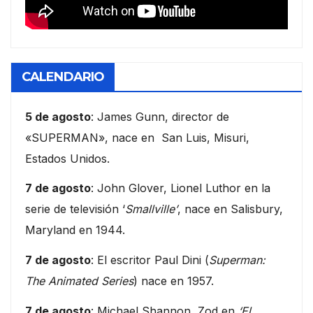
CALENDARIO
5 de agosto
: James Gunn, director de
«SUPERMAN», nace en San Luis, Misuri,
Estados Unidos.
7 de agosto
: John Glover, Lionel Luthor en la
serie de televisión ‘
Smallville’
, nace en Salisbury,
Maryland en 1944.
7 de agosto
: El escritor Paul Dini (
Superman:
The Animated Series
) nace en 1957.
7 de agosto
: Michael Shannon, Zod en
‘El