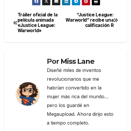
c
itt
e
m
e
er
gr
p
Tráiler oficial de la
“Justice League:
Navegación
película animada
Warworld” recibe una
b
a
ar
«Justice League:
calificación R
de
o
m
tir
Warworld»
entradas
o
k
Por
Miss Lane
Diseñé miles de inventos
revolucionarios que me
habrían convertido en la
mujer más rica del mundo…
pero los guardé en
Megaupload. Ahora dirijo esto
a tiempo completo.