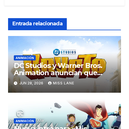
Entrada relacionada
ANIMACIÓN
DC Studios y Warner Bros.
Animation anuncian que
están desarrollando una
JUN 28, 2026
MISS LANE
nueva serie sobre Krypto
ANIMACIÓN
Nueva intro para «Mis