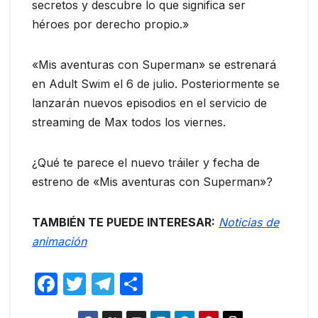
secretos y descubre lo que significa ser
héroes por derecho propio.»
«Mis aventuras con Superman» se estrenará
en Adult Swim el 6 de julio. Posteriormente se
lanzarán nuevos episodios en el servicio de
streaming de Max todos los viernes.
¿Qué te parece el nuevo tráiler y fecha de
estreno de «Mis aventuras con Superman»?
TAMBIÉN TE PUEDE INTERESAR:
Noticias de
animación
F
T
T
C
a
w
el
o