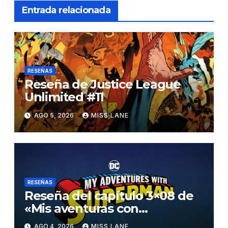
Entrada relacionada
RESEÑAS
Reseña de Justice League
Unlimited #11
AGO 5, 2026
MISS LANE
RESEÑAS
Reseña del capítulo 3×08 de
«Mis aventuras con
Superman»
AGO 4, 2026
MISS LANE