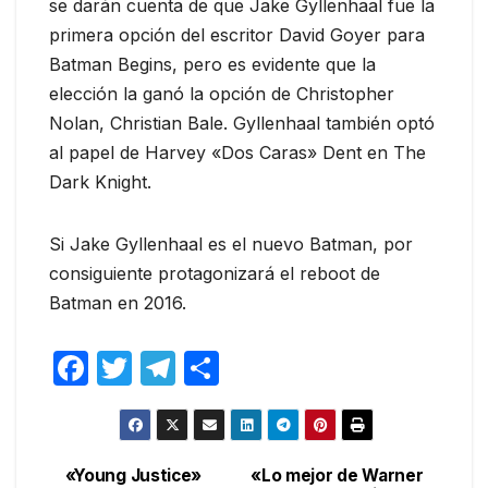
se darán cuenta de que Jake Gyllenhaal fue la
primera opción del escritor David Goyer para
Batman Begins, pero es evidente que la
elección la ganó la opción de Christopher
Nolan, Christian Bale. Gyllenhaal también optó
al papel de Harvey «Dos Caras» Dent en The
Dark Knight.
Si Jake Gyllenhaal es el nuevo Batman, por
consiguiente protagonizará el reboot de
Batman en 2016.
F
T
T
C
a
w
el
o
c
itt
e
m
e
er
gr
p
«Young Justice»
«Lo mejor de Warner
Navegación