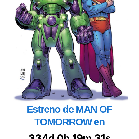
Estreno de MAN OF
TOMORROW en
334d 0h 19m 30s