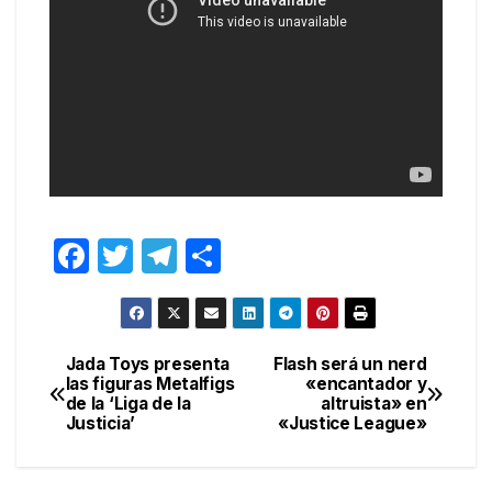
F
T
T
C
a
w
el
o
c
itt
e
m
e
er
gr
p
Jada Toys presenta
Flash será un nerd
Navegación
las figuras Metalfigs
«encantador y
b
a
ar
de la ‘Liga de la
altruista» en
de
o
m
tir
Justicia’
«Justice League»
entradas
o