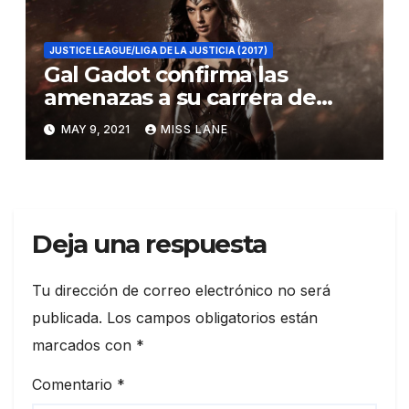
JUSTICE LEAGUE/LIGA DE LA JUSTICIA (2017)
Gal Gadot confirma las
amenazas a su carrera de
Joss Whedon
MAY 9, 2021
MISS LANE
Deja una respuesta
Tu dirección de correo electrónico no será
publicada.
Los campos obligatorios están
marcados con
*
Comentario
*