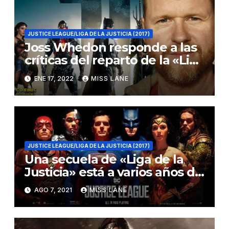
JUSTICE LEAGUE/LIGA DE LA JUSTICIA (2017)
Joss Whedon responde a las
críticas del reparto de la «Liga
de la Justicia»
ENE 17, 2022
MISS LANE
JUSTICE LEAGUE/LIGA DE LA JUSTICIA (2017)
Una secuela de «Liga de la
Justicia» está a varios años de
distancia
AGO 7, 2021
MISS LANE