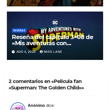
RESEÑAS
Reseña del capítulo 3×08 de
«Mis aventuras con
Superman»
AGO 4, 2026
MISS LANE
2 comentarios en «Película fan
«Superman: The Golden Child»»
Anónimo
dice: