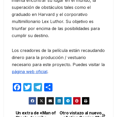
intenta encontrar su lugar en el mundo, la
superación de obstáculos tales como el
graduado en Harvard y el corporativo
multimillonario Lex Luthor. Su objetivo es
triunfar por encima de las posibilidades para
cumplir su destino.
Los creadores de la película están recaudando
dinero para la producción / vestuario
necesario para este proyecto. Puedes visitar la
página web oficial
.
F
T
T
C
a
w
el
o
c
itt
e
m
e
er
gr
p
Un extra de «Man of
Otro vistazo al nuevo
Navegación