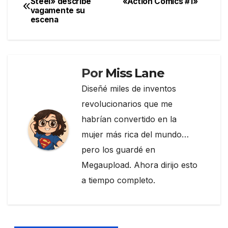
Steel» describe
«Action Comics #1»
b
a
ar
vagamente su
de
o
m
tir
escena
entradas
o
k
Por
Miss Lane
Diseñé miles de inventos
revolucionarios que me
habrían convertido en la
mujer más rica del mundo…
pero los guardé en
Megaupload. Ahora dirijo esto
a tiempo completo.