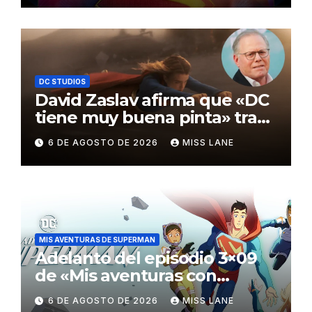
DC STUDIOS
David Zaslav afirma que «DC
tiene muy buena pinta» tras
el fracaso de «Supergirl»
6 DE AGOSTO DE 2026
MISS LANE
MIS AVENTURAS DE SUPERMAN
Adelanto del episodio 3×09
de «Mis aventuras con
Superman»
6 DE AGOSTO DE 2026
MISS LANE