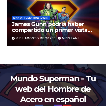
MAN OF TOMORROW (2027)
James Gunn podría haber
compartido un primer vistazo
al traje de Brainiac
6 DE AGOSTO DE 2026
MISS LANE
Mundo Superman - Tu
web del Hombre de
Acero en español