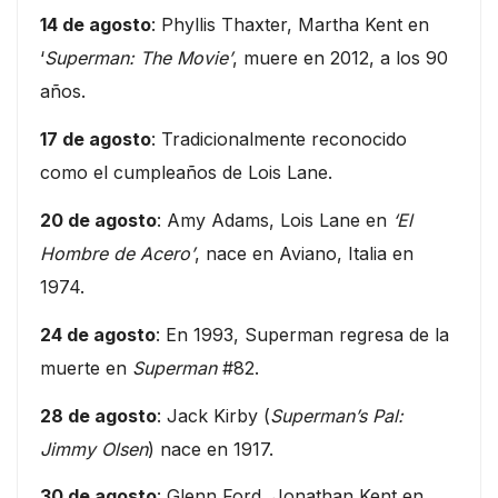
14 de agosto
: Phyllis Thaxter, Martha Kent en
‘
Superman: The Movie’
, muere en 2012, a los 90
años.
17 de agosto
: Tradicionalmente reconocido
como el cumpleaños de Lois Lane.
20 de agosto
: Amy Adams, Lois Lane en
‘El
Hombre de Acero’
, nace en Aviano, Italia en
1974.
24 de agosto
: En 1993, Superman regresa de la
muerte en
Superman
#82.
28 de agosto
: Jack Kirby (
Superman’s Pal:
Jimmy Olsen
) nace en 1917.
30 de agosto
: Glenn Ford, Jonathan Kent en