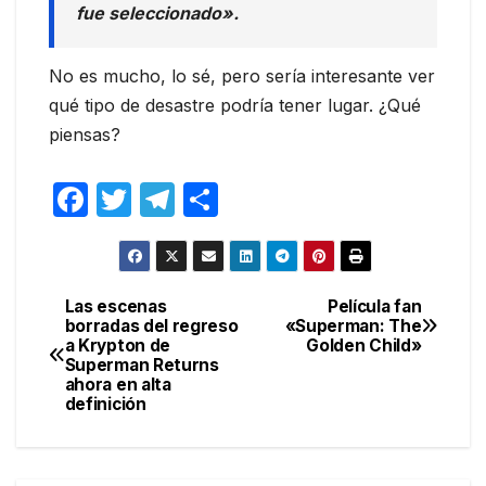
fue seleccionado».
No es mucho, lo sé, pero sería interesante ver
qué tipo de desastre podría tener lugar. ¿Qué
piensas?
F
T
T
C
a
w
el
o
c
itt
e
m
e
er
gr
p
Las escenas
Película fan
Navegación
borradas del regreso
«Superman: The
b
a
ar
a Krypton de
Golden Child»
de
o
m
tir
Superman Returns
ahora en alta
entradas
o
definición
k