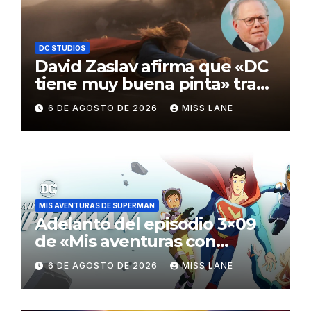
DC STUDIOS
David Zaslav afirma que «DC
tiene muy buena pinta» tras
el fracaso de «Supergirl»
6 DE AGOSTO DE 2026
MISS LANE
MIS AVENTURAS DE SUPERMAN
Adelanto del episodio 3×09
de «Mis aventuras con
Superman»
6 DE AGOSTO DE 2026
MISS LANE