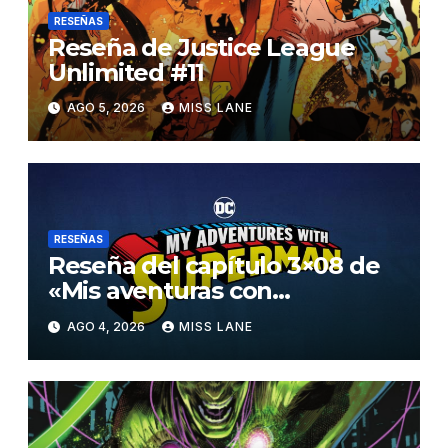
RESEÑAS
Reseña de Justice League
Unlimited #11
AGO 5, 2026
MISS LANE
RESEÑAS
Reseña del capítulo 3×08 de
«Mis aventuras con
Superman»
AGO 4, 2026
MISS LANE