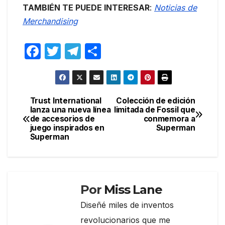
TAMBIÉN TE PUEDE INTERESAR
:
Noticias de
Merchandising
F
T
T
C
a
w
el
o
c
itt
e
m
e
er
gr
p
Trust International
Colección de edición
Navegación
lanza una nueva línea
limitada de Fossil que
b
a
ar
de accesorios de
conmemora a
de
o
m
tir
juego inspirados en
Superman
Superman
entradas
o
k
Por
Miss Lane
Diseñé miles de inventos
revolucionarios que me