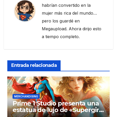
habrían convertido en la
mujer más rica del mundo…
pero los guardé en
Megaupload. Ahora dirijo esto
a tiempo completo.
Entrada relacionada
MERCHANDISING
Prime 1 Studio presenta una
estatua de lujo de «Supergirl:
La Mujer del Mañana»