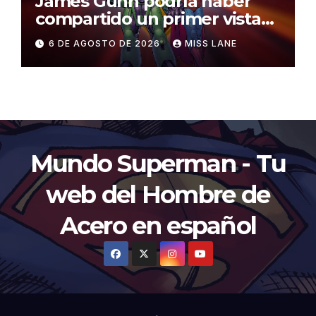
James Gunn podría haber
compartido un primer vistazo
al traje de Brainiac
6 DE AGOSTO DE 2026
MISS LANE
Mundo Superman - Tu
web del Hombre de
Acero en español