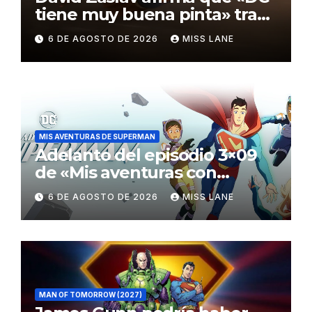
tiene muy buena pinta» tras
el fracaso de «Supergirl»
6 DE AGOSTO DE 2026
MISS LANE
MIS AVENTURAS DE SUPERMAN
Adelanto del episodio 3×09
de «Mis aventuras con
Superman»
6 DE AGOSTO DE 2026
MISS LANE
MAN OF TOMORROW (2027)