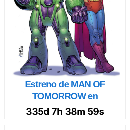
Estreno de MAN OF
TOMORROW en
335d 7h 38m 58s