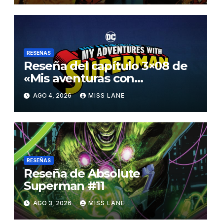
RESEÑAS
Reseña del capítulo 3×08 de
«Mis aventuras con
Superman»
AGO 4, 2026
MISS LANE
RESEÑAS
Reseña de Absolute
Superman #11
AGO 3, 2026
MISS LANE