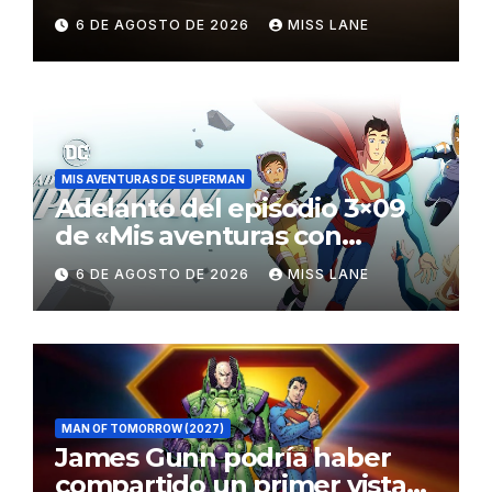
el fracaso de «Supergirl»
6 DE AGOSTO DE 2026
MISS LANE
MIS AVENTURAS DE SUPERMAN
Adelanto del episodio 3×09
de «Mis aventuras con
Superman»
6 DE AGOSTO DE 2026
MISS LANE
MAN OF TOMORROW (2027)
James Gunn podría haber
compartido un primer vistazo