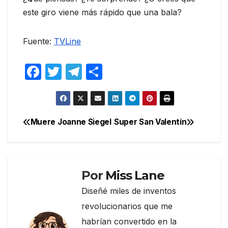
este giro viene más rápido que una bala?
Fuente:
TVLine
F
T
T
C
a
w
el
o
c
itt
e
m
e
er
gr
p
Muere Joanne Siegel
Super San Valentín
Navegación
b
a
ar
de
o
m
tir
entradas
o
Por
Miss Lane
k
Diseñé miles de inventos
revolucionarios que me
habrían convertido en la