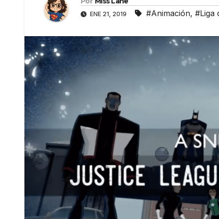
Por
Miss Lane
#Animación
,
#Liga 
ENE 21, 2019