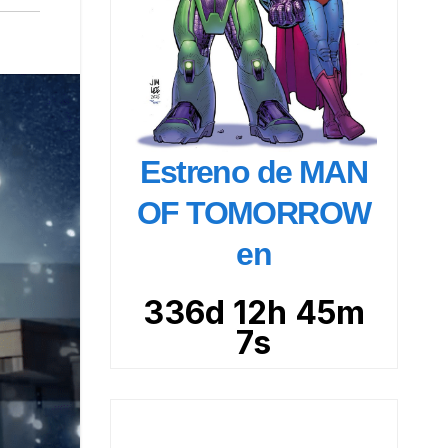
Estreno de MAN
OF TOMORROW
en
336d 12h 45m
6s