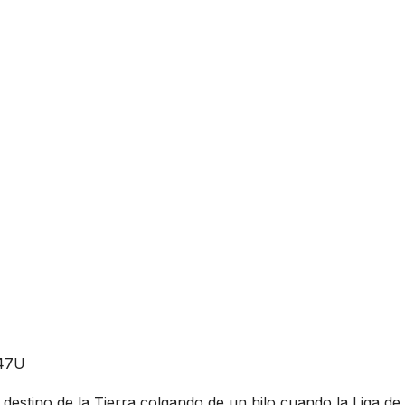
W47U
 destino de la Tierra colgando de un hilo cuando la Liga de 