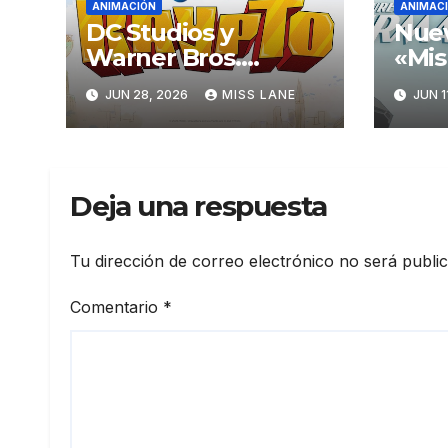
ANIMACIÓN
ANIMAC
DC Studios y
Nuev
Warner Bros.
«Mis
Animation anuncian
Sup
JUN 28, 2026
MISS LANE
JUN 1
que están
imág
desarrollando una
terc
nueva serie sobre
Krypto
Deja una respuesta
Tu dirección de correo electrónico no será publi
Comentario
*