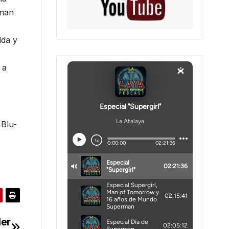
oman
lda y
 a
 Blu-
ler