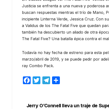
Justicia se enfrenta a una nueva y poderosa
buscan respuestas mientras el trío de Mano, P
incipiente Linterna Verde, Jessica Cruz. Con s
a Validus de los The Fatal Five que quedan para 
también ha descubierto un aliado de otra época 
The Fatal Five? Una batalla épica contra el mal
Todavía no hay fecha de estreno para esta pel
marzo/abril de 2019, y se puede pedir por a
ray Combo Pack.
F
T
T
C
a
w
el
o
c
itt
e
m
e
er
gr
p
Jerry O’Connell lleva un traje de Su
Navegación