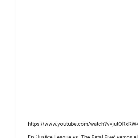
https://www.youtube.com/watch?v=jutORxR
En ‘Justice League vs. The Fatal Five’ vemos el