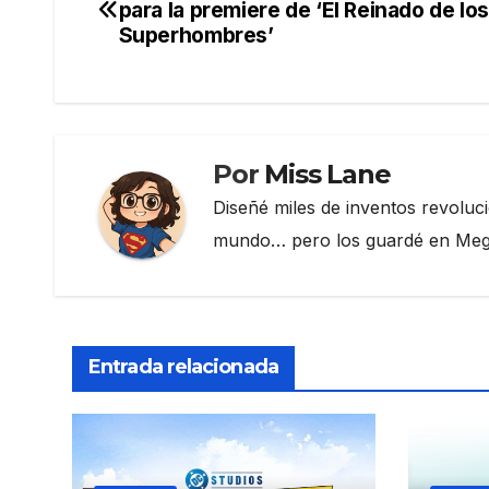
b
a
ar
para la premiere de ‘El Reinado de lo
de
Superhombres’
o
m
tir
o
entradas
k
Por
Miss Lane
Diseñé miles de inventos revoluc
mundo… pero los guardé en Megau
Entrada relacionada