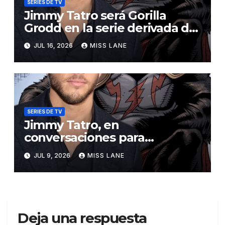
SERIES DE TV
Jimmy Tatro será Gorilla
Grodd en la serie derivada de
DC «DC Crime»
JUL 16, 2026
MISS LANE
SERIES DE TV
Jimmy Tatro, en
conversaciones para
interpretar a Gorilla Grodd en
JUL 9, 2026
MISS LANE
la serie derivada de DC «DC
Crime»
Deja una respuesta