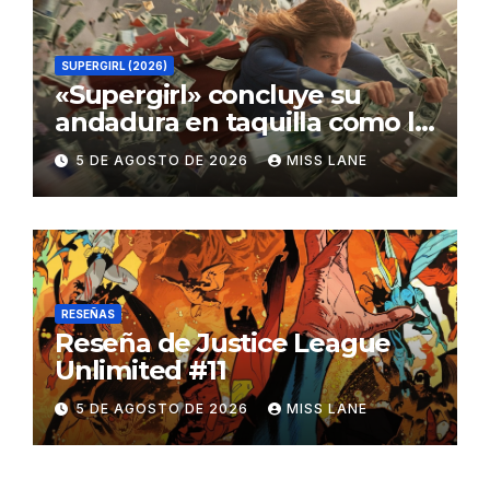
SUPERGIRL (2026)
«Supergirl» concluye su
andadura en taquilla como la
película de DC con menor
5 DE AGOSTO DE 2026
MISS LANE
recaudación desde
«Catwoman»
RESEÑAS
Reseña de Justice League
Unlimited #11
5 DE AGOSTO DE 2026
MISS LANE