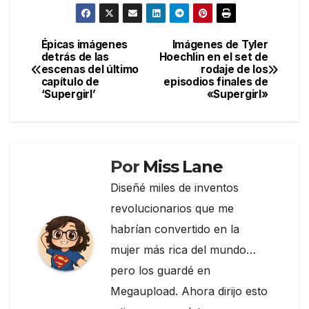
c
itt
e
m
e
er
gr
p
Épicas imágenes
Imágenes de Tyler
Navegación
detrás de las
Hoechlin en el set de
b
a
ar
escenas del último
rodaje de los
de
o
m
tir
capítulo de
episodios finales de
‘Supergirl’
«Supergirl»
entradas
o
k
Por
Miss Lane
Diseñé miles de inventos
revolucionarios que me
habrían convertido en la
mujer más rica del mundo…
pero los guardé en
Megaupload. Ahora dirijo esto