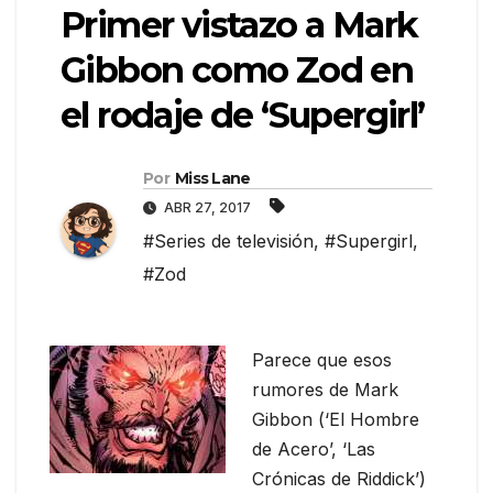
Primer vistazo a Mark
Gibbon como Zod en
el rodaje de ‘Supergirl’
Por
Miss Lane
ABR 27, 2017
#Series de televisión
,
#Supergirl
,
#Zod
Parece que esos
rumores de Mark
Gibbon (‘El Hombre
de Acero’, ‘Las
Crónicas de Riddick’)