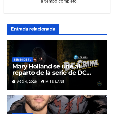
a tiempo completo.
Entrada relacionada
SERIES DE TV
Mary Holland se une al
reparto de la serie de DC
sobre Jimmy Olsen
AGO 4, 2026
MISS LANE