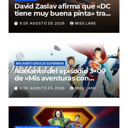
David Zaslav afirma que «DC
tiene muy buena pinta» tras
el fracaso de «Supergirl»
6 DE AGOSTO DE 2026
MISS LANE
MIS AVENTURAS DE SUPERMAN
Adelanto del episodio 3×09
de «Mis aventuras con
Superman»
6 DE AGOSTO DE 2026
MISS LANE