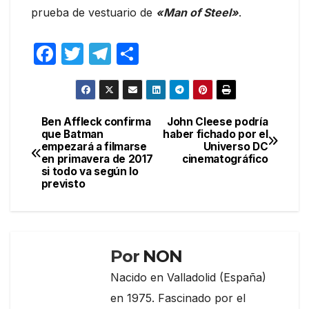
prueba de vestuario de
«Man of
Steel»
.
F
T
T
C
a
w
el
o
c
itt
e
m
e
er
gr
p
Ben Affleck confirma
John Cleese podría
Navegación
que Batman
haber fichado por el
b
a
ar
empezará a filmarse
Universo DC
de
o
m
tir
en primavera de 2017
cinematográfico
si todo va según lo
entradas
o
previsto
k
Por
NON
Nacido en Valladolid (España)
en 1975. Fascinado por el