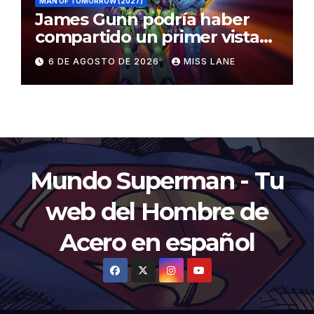
MAN OF TOMORROW (2027)
James Gunn podría haber
compartido un primer vistazo
al traje de Brainiac
6 DE AGOSTO DE 2026
MISS LANE
Mundo Superman - Tu
web del Hombre de
Acero en español