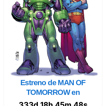
Estreno de MAN OF
TOMORROW en
333d 18h 45m 46s