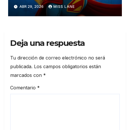
superhéroes»: «Era un
ABR 29, 2026
MISS LANE
cansancio hacia las películas
mediocres»
Deja una respuesta
Tu dirección de correo electrónico no será
publicada.
Los campos obligatorios están
marcados con
*
Comentario
*