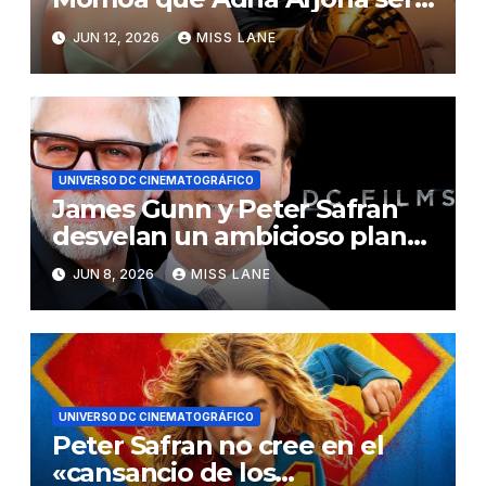
Wonder Woman?
JUN 12, 2026
MISS LANE
UNIVERSO DC CINEMATOGRÁFICO
James Gunn y Peter Safran
desvelan un ambicioso plan
de futuro para la
JUN 8, 2026
MISS LANE
«Superfamilia»
UNIVERSO DC CINEMATOGRÁFICO
Peter Safran no cree en el
«cansancio de los