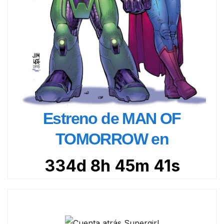
Estreno de MAN OF
TOMORROW en
334d 8h 45m 39s