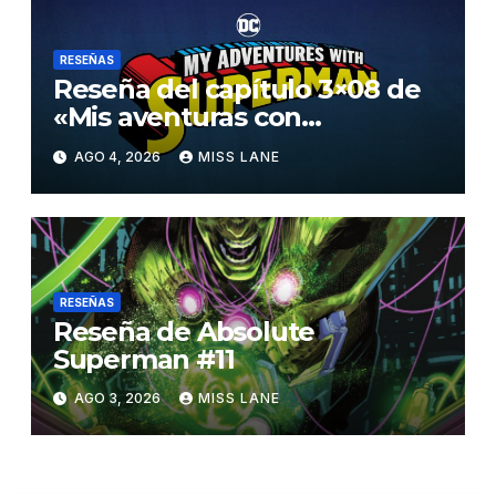
RESEÑAS
Reseña del capítulo 3×08 de
«Mis aventuras con
Superman»
AGO 4, 2026
MISS LANE
RESEÑAS
Reseña de Absolute
Superman #11
AGO 3, 2026
MISS LANE