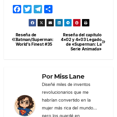
F
T
T
C
a
w
el
o
c
itt
e
m
e
er
gr
p
Reseña de
Reseña del capítulo
Navegación
Batman/Superman:
4×02 y 4×03 Legado
b
a
ar
World’s Finest #35
de «Superman: La
de
o
m
tir
Serie Animada»
entradas
o
k
Por
Miss Lane
Diseñé miles de inventos
revolucionarios que me
habrían convertido en la
mujer más rica del mundo…
pero los guardé en