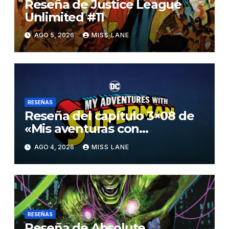
Reseña de Justice League
Unlimited #11
AGO 5, 2026
MISS LANE
RESEÑAS
Reseña del capítulo 3×08 de
«Mis aventuras con
Superman»
AGO 4, 2026
MISS LANE
RESEÑAS
Reseña de Absolute