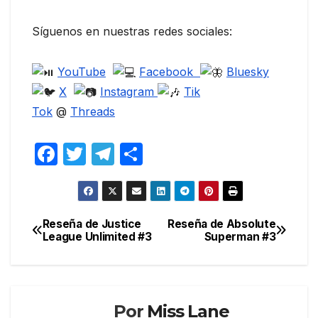
Síguenos en nuestras redes sociales:
YouTube
Facebook
Bluesky
X
Instagram
Tik
Tok
@
Threads
F
T
T
C
a
w
el
o
c
itt
e
m
e
er
gr
p
Reseña de Justice
Reseña de Absolute
Navegación
League Unlimited #3
Superman #3
b
a
ar
de
o
m
tir
entradas
o
k
Por
Miss Lane