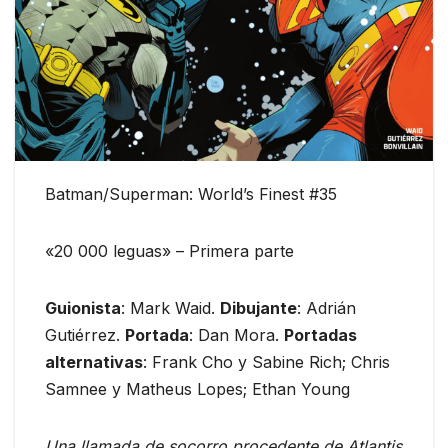
Batman/Superman: World’s Finest #35
«20 000 leguas» – Primera parte
Guionista
: Mark Waid.
Dibujante
: Adrián
Gutiérrez.
Portada
: Dan Mora.
Portadas
alternativas
: Frank Cho y Sabine Rich; Chris
Samnee y Matheus Lopes; Ethan Young
Una llamada de socorro procedente de Atlantis