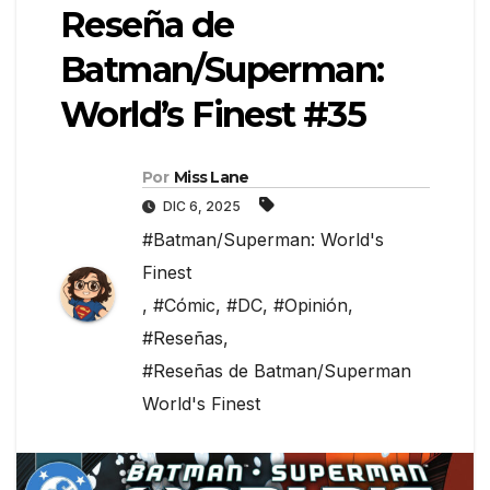
Reseña de
Batman/Superman:
World’s Finest #35
Por
Miss Lane
DIC 6, 2025
#Batman/Superman: World's
Finest
,
#Cómic
,
#DC
,
#Opinión
,
#Reseñas
,
#Reseñas de Batman/Superman
World's Finest