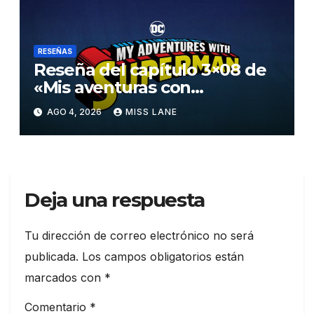
RESEÑAS
Reseña del capítulo 3×08 de
«Mis aventuras con
Superman»
AGO 4, 2026
MISS LANE
Deja una respuesta
Tu dirección de correo electrónico no será
publicada.
Los campos obligatorios están
marcados con
*
Comentario
*