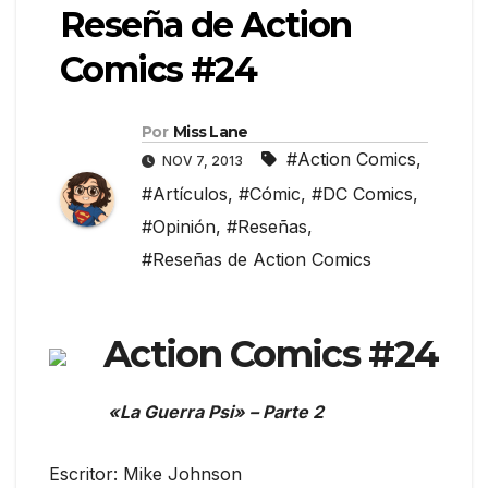
Reseña de Action
Comics #24
Por
Miss Lane
#Action Comics
,
NOV 7, 2013
#Artículos
,
#Cómic
,
#DC Comics
,
#Opinión
,
#Reseñas
,
#Reseñas de Action Comics
Action Comics #24
«La Guerra Psi» – Parte 2
Escritor: Mike Johnson