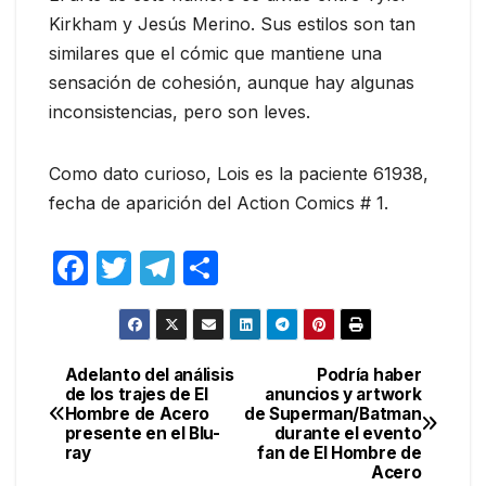
Kirkham y Jesús Merino. Sus estilos son tan
similares que el cómic que mantiene una
sensación de cohesión, aunque hay algunas
inconsistencias, pero son leves.
Como dato curioso, Lois es la paciente 61938,
fecha de aparición del Action Comics # 1.
F
T
T
C
a
w
el
o
c
itt
e
m
e
er
gr
p
Adelanto del análisis
Podría haber
Navegación
de los trajes de El
anuncios y artwork
b
a
ar
Hombre de Acero
de Superman/Batman
de
o
m
tir
presente en el Blu-
durante el evento
ray
fan de El Hombre de
entradas
o
Acero