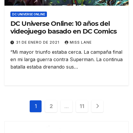
DC UNIVERSE ONLINE
DC Universe Online: 10 años del
videojuego basado en DC Comics
31 DE ENERO DE 2021
MISS LANE
“Mi mayor triunfo estaba cerca. La campaña final
en mi larga guerra contra Superman. La continua
batalla estaba drenando sus…
Paginación
1
2
…
11
de
entradas