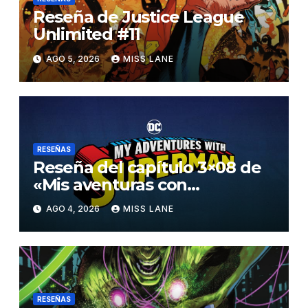
Reseña de Justice League
Unlimited #11
AGO 5, 2026
MISS LANE
RESEÑAS
Reseña del capítulo 3×08 de
«Mis aventuras con
Superman»
AGO 4, 2026
MISS LANE
RESEÑAS