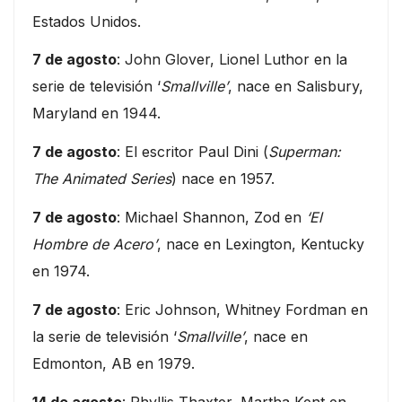
Estados Unidos.
7 de agosto
: John Glover, Lionel Luthor en la
serie de televisión ‘
Smallville’
, nace en Salisbury,
Maryland en 1944.
7 de agosto
: El escritor Paul Dini (
Superman:
The Animated Series
) nace en 1957.
7 de agosto
: Michael Shannon, Zod en
‘El
Hombre de Acero’
, nace en Lexington, Kentucky
en 1974.
7 de agosto
: Eric Johnson, Whitney Fordman en
la serie de televisión ‘
Smallville’
, nace en
Edmonton, AB en 1979.
14 de agosto
: Phyllis Thaxter, Martha Kent en