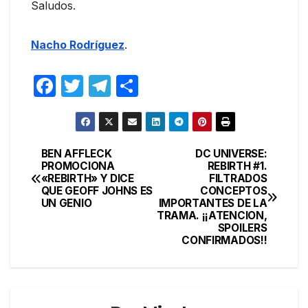
Saludos.
Nacho Rodríguez
.
F
T
T
C
a
w
el
o
c
itt
e
m
e
er
gr
p
BEN AFFLECK
DC UNIVERSE:
Navegación
PROMOCIONA
REBIRTH #1.
b
a
ar
«REBIRTH» Y DICE
FILTRADOS
de
o
m
tir
QUE GEOFF JOHNS ES
CONCEPTOS
UN GENIO
IMPORTANTES DE LA
entradas
o
TRAMA. ¡¡ATENCION,
SPOILERS
k
CONFIRMADOS!!