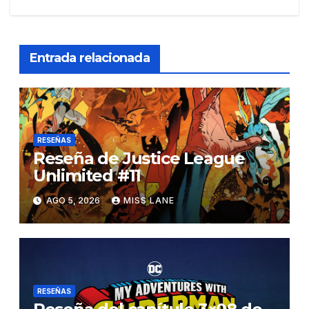
Entrada relacionada
RESEÑAS
Reseña de Justice League
Unlimited #11
AGO 5, 2026
MISS LANE
RESEÑAS