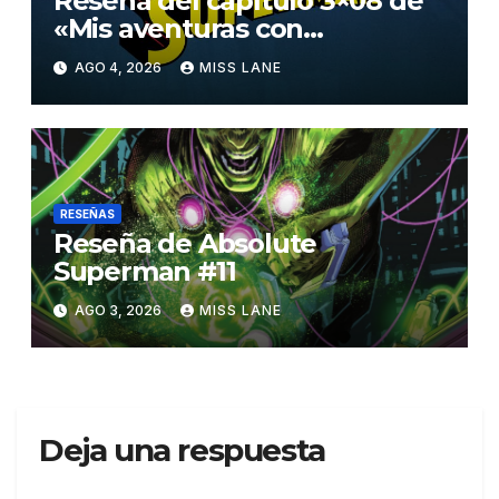
Reseña del capítulo 3×08 de
«Mis aventuras con
Superman»
AGO 4, 2026
MISS LANE
RESEÑAS
Reseña de Absolute
Superman #11
AGO 3, 2026
MISS LANE
Deja una respuesta