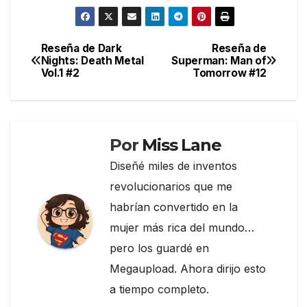
a
w
el
o
c
itt
e
m
e
er
gr
p
Reseña de Dark
Reseña de
Navegación
Nights: Death Metal
Superman: Man of
b
a
ar
Vol.1 #2
Tomorrow #12
de
o
m
tir
entradas
o
k
Por
Miss Lane
Diseñé miles de inventos
revolucionarios que me
habrían convertido en la
mujer más rica del mundo…
pero los guardé en
Megaupload. Ahora dirijo esto
a tiempo completo.