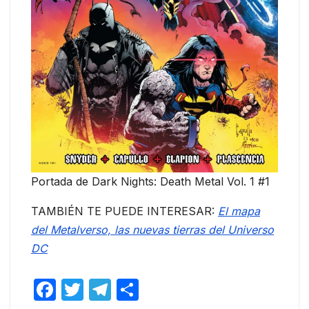
Portada de Dark Nights: Death Metal Vol. 1 #1
TAMBIÉN TE PUEDE INTERESAR:
El mapa
del Metalverso, las nuevas tierras del Universo
DC
F
T
T
C