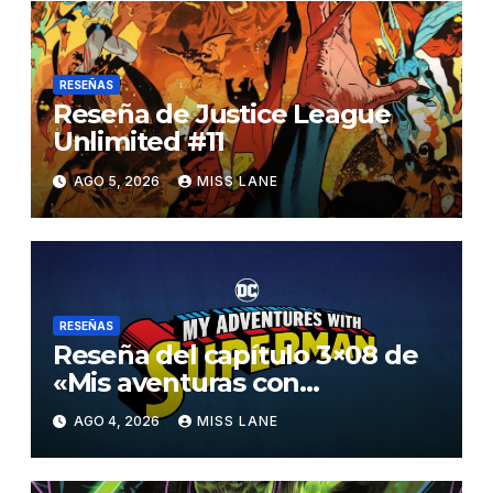
RESEÑAS
Reseña de Justice League
Unlimited #11
AGO 5, 2026
MISS LANE
RESEÑAS
Reseña del capítulo 3×08 de
«Mis aventuras con
Superman»
AGO 4, 2026
MISS LANE