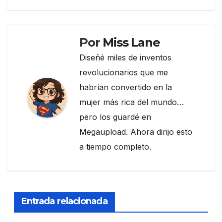
entradas
o
k
Por
Miss Lane
Diseñé miles de inventos
revolucionarios que me
habrían convertido en la
mujer más rica del mundo…
pero los guardé en
Megaupload. Ahora dirijo esto
a tiempo completo.
Entrada relacionada