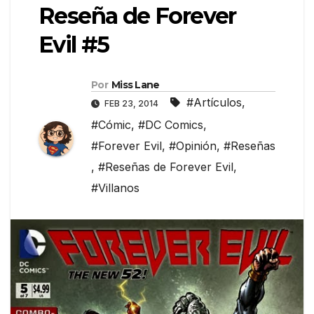
Reseña de Forever
Evil #5
Por
Miss Lane
#Artículos
,
FEB 23, 2014
#Cómic
,
#DC Comics
,
#Forever Evil
,
#Opinión
,
#Reseñas
,
#Reseñas de Forever Evil
,
#Villanos