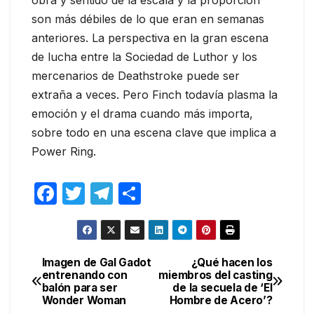
obra y sentido de la escala y la proporción
son más débiles de lo que eran en semanas
anteriores. La perspectiva en la gran escena
de lucha entre la Sociedad de Luthor y los
mercenarios de Deathstroke puede ser
extraña a veces. Pero Finch todavía plasma la
emoción y el drama cuando más importa,
sobre todo en una escena clave que implica a
Power Ring.
F
T
T
C
a
w
el
o
c
itt
e
m
e
er
gr
p
Imagen de Gal Gadot
¿Qué hacen los
Navegación
entrenando con
miembros del casting
b
a
ar
balón para ser
de la secuela de ‘El
de
o
m
tir
Wonder Woman
Hombre de Acero’?