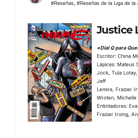
#Reseñas
,
#Reseñas de la Liga de la 
Justice 
«Dial Q para Qu
Escritor: China Mi
Lápices: Mateus S
Jock, Tula Lotay
Jeff
Lemire, Frazier 
Wroten, Michelle 
Entintadores: Eva
Frazier Irving, A