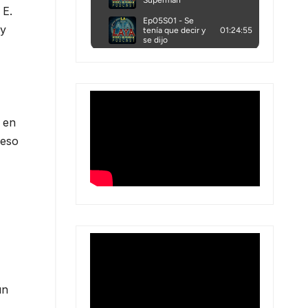
 E.
 y
C en
 eso
 un