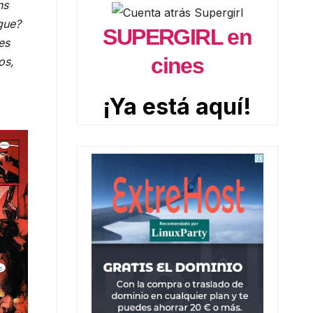
ns
igue?
SUPERGIRL en
es
cines
os,
¡Ya está aquí!