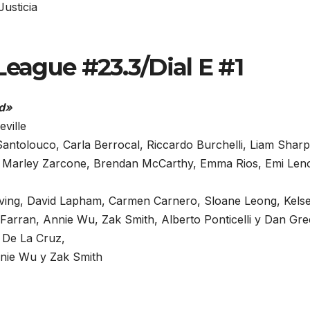
Justicia
League #23.3/Dial E #1
ed»
eville
antolouco, Carla Berrocal, Riccardo Burchelli, Liam Sharp
, Marley Zarcone, Brendan McCarthy, Emma Rios, Emi Len
Irving, David Lapham, Carmen Carnero, Sloane Leong, Kels
Farran, Annie Wu, Zak Smith, Alberto Ponticelli y Dan Gr
 De La Cruz,
nnie Wu y Zak Smith