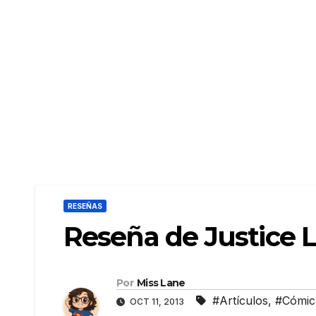
RESEÑAS
Reseña de Justice L
Por
Miss Lane
#Artículos
,
#Cómic
OCT 11, 2013