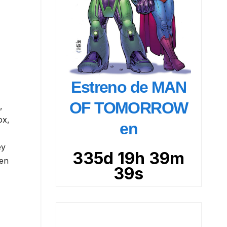
Estreno de MAN
OF TOMORROW
,
ox,
en
ey
335d 19h 39m
een
38s