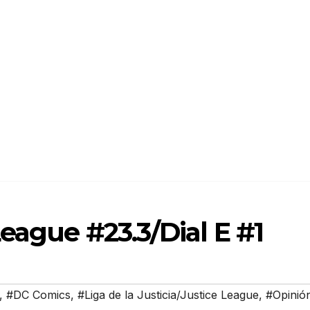
eague #23.3/Dial E #1
,
#DC Comics
,
#Liga de la Justicia/Justice League
,
#Opinió