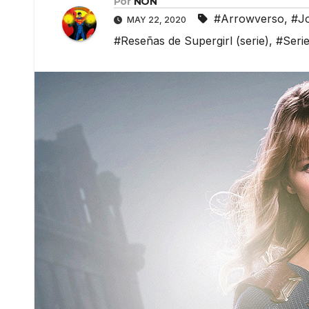
Por
NON
#Arrowverso
,
#J
MAY 22, 2020
#Reseñas de Supergirl (serie)
,
#Serie