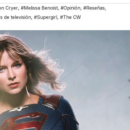
on Cryer
,
#Melissa Benoist
,
#Opinión
,
#Reseñas
,
s de televisión
,
#Supergirl
,
#The CW