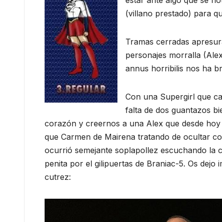
estar ante algo que se no
(villano prestado) para qu
Tramas cerradas apresu
personajes morralla (Alex
annus horribilis nos ha 
Con una Supergirl que c
falta de dos guantazos bi
corazón y creernos a una Alex que desde hoy se
que Carmen de Mairena tratando de ocultar con s
ocurrió semejante soplapollez escuchando la 
penita por el gilipuertas de Braniac-5. Os dej
cutrez: