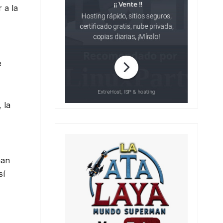
 a la
e
 la
han
sí