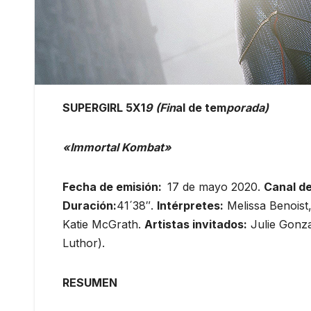
SUPERGIRL 5X1
9
(Fin
al de tem
porada)
«Immortal Kombat»
Fecha de emisión:
17 de mayo 2020.
Canal de
Duración:
41´38″.
Intérpretes:
Melissa Benoist
Katie McGrath.
Artistas invitados:
Julie Gonza
Luthor).
RESUMEN