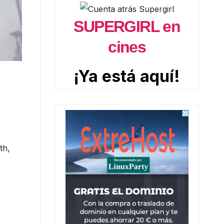
SUPERGIRL en
cines
¡Ya está aquí!
th,
x