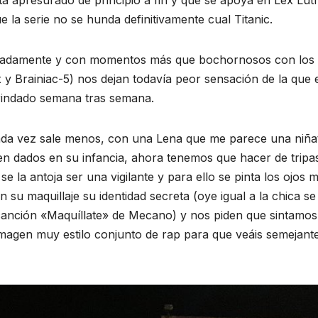
ta apresurado de principio a fin y que se apoya en Lex Lut
e la serie no se hunda definitivamente cual Titanic.
radamente y con momentos más que bochornosos con los
 y Brainiac-5) nos dejan todavía peor sensación de la que 
brindado semana tras semana.
ada vez sale menos, con una Lena que me parece una niña
en dados en su infancia, ahora tenemos que hacer de tripa
 la antoja ser una vigilante y para ello se pinta los ojos 
u maquillaje su identidad secreta (oye igual a la chica se 
canción «Maquíllate» de Mecano) y nos piden que sintamos
o imagen muy estilo conjunto de rap para que veáis semejant