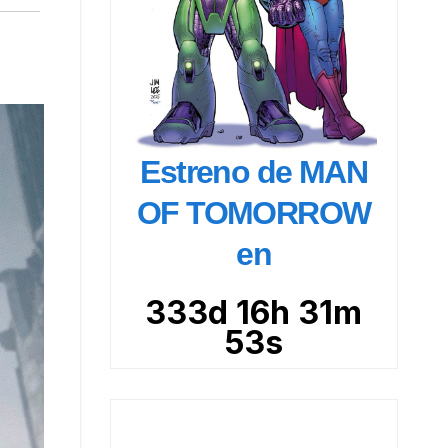
Estreno de MAN
OF TOMORROW
en
333d 16h 31m
51s