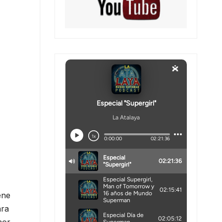
ene
ara