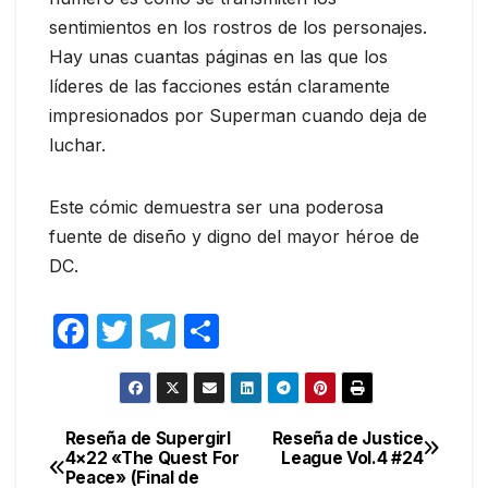
sentimientos en los rostros de los personajes.
Hay unas cuantas páginas en las que los
líderes de las facciones están claramente
impresionados por Superman cuando deja de
luchar.
Este cómic demuestra ser una poderosa
fuente de diseño y digno del mayor héroe de
DC.
F
T
T
C
a
w
el
o
c
itt
e
m
e
er
gr
p
Reseña de Supergirl
Reseña de Justice
Navegación
4×22 «The Quest For
League Vol.4 #24
b
a
ar
Peace» (Final de