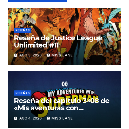
RESEÑAS
Reseña de Justice League
Unlimited #11
AGO 5, 2026
MISS LANE
RESEÑAS
Reseña del capítulo 3×08 de
«Mis aventuras con
Superman»
AGO 4, 2026
MISS LANE