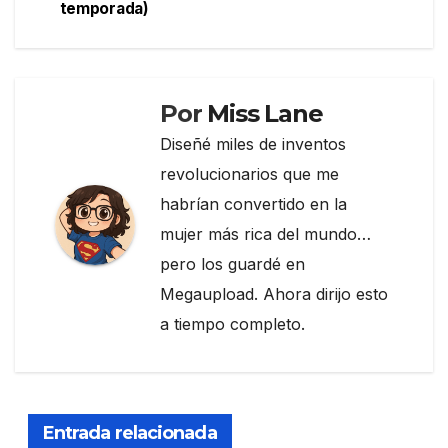
de
o
m
tir
temporada)
entradas
o
k
Por
Miss Lane
Diseñé miles de inventos
revolucionarios que me
habrían convertido en la
mujer más rica del mundo…
pero los guardé en
Megaupload. Ahora dirijo esto
a tiempo completo.
Entrada relacionada