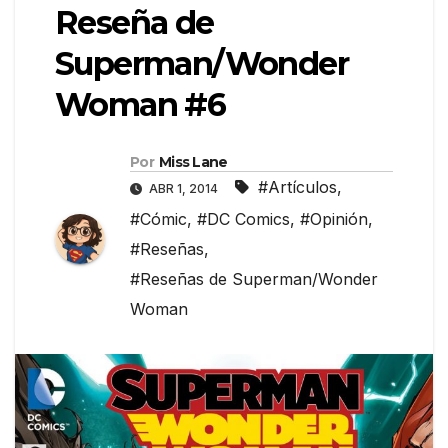
Reseña de
Superman/Wonder
Woman #6
Por
Miss Lane
#Artículos
,
ABR 1, 2014
#Cómic
,
#DC Comics
,
#Opinión
,
#Reseñas
,
#Reseñas de Superman/Wonder
Woman