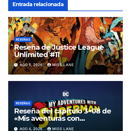
Entrada relacionada
RESEÑAS
Reseña de Justice League
Unlimited #11
AGO 5, 2026
MISS LANE
RESEÑAS
Reseña del capítulo 3×08 de
«Mis aventuras con
Superman»
AGO 4, 2026
MISS LANE