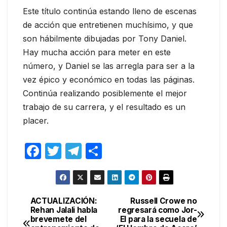
Este título continúa estando lleno de escenas
de acción que entretienen muchísimo, y que
son hábilmente dibujadas por Tony Daniel.
Hay mucha acción para meter en este
número, y Daniel se las arregla para ser a la
vez épico y económico en todas las páginas.
Continúa realizando posiblemente el mejor
trabajo de su carrera, y el resultado es un
placer.
F
T
T
C
a
w
el
o
c
itt
e
m
e
er
gr
p
ACTUALIZACIÓN:
Russell Crowe no
Navegación
Rehan Jalali habla
regresará como Jor-
b
a
ar
brevemete del
El para la secuela de