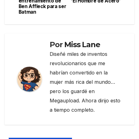
de
o
m
tir
entrenamiento de
‘El Hombre de Acero’
Ben Affleck para ser
entradas
o
Batman
k
Por
Miss Lane
Diseñé miles de inventos
revolucionarios que me
habrían convertido en la
mujer más rica del mundo…
pero los guardé en
Megaupload. Ahora dirijo esto
a tiempo completo.