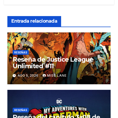
Entrada relacionada
RESEÑAS
Reseña de Justice League
Unlimited #11
AGO 5, 2026
MISS LANE
RESEÑAS
Reseña del capítulo 3×08 de