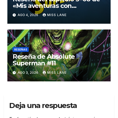
«Mis aventuras con
Superman»
AGO 4, 2026
MISS LANE
RESEÑAS
Reseña de Absolute
Superman #11
AGO 3, 2026
MISS LANE
Deja una respuesta