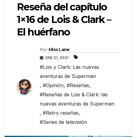
Reseña del capítulo
1×16 de Lois & Clark –
El huérfano
Por
Miss Lane
ENE 21, 2021
#Lois y Clark: Las nuevas
aventuras de Superman
,
#Opinión
,
#Reseñas
,
#Reseñas de Lois & Clark: las
nuevas aventuras de Superman
,
#Retro reseñas
,
#Series de televisión