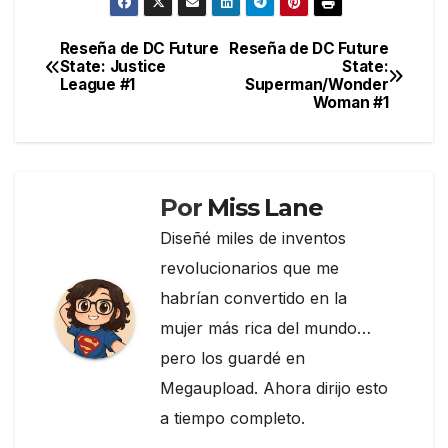
c
itt
e
m
e
er
gr
p
Reseña de DC Future
Reseña de DC Future
Navegación
State: Justice
State:
b
a
ar
League #1
Superman/Wonder
de
o
m
tir
Woman #1
entradas
o
k
Por
Miss Lane
Diseñé miles de inventos
revolucionarios que me
habrían convertido en la
mujer más rica del mundo…
pero los guardé en
Megaupload. Ahora dirijo esto
a tiempo completo.