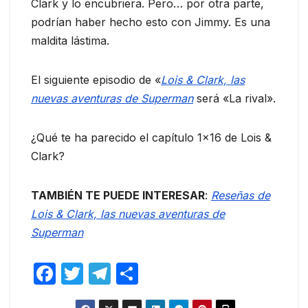
Clark y lo encubriera. Pero… por otra parte,
podrían haber hecho esto con Jimmy. Es una
maldita lástima.
El siguiente episodio de «
Lois & Clark, las
nuevas aventuras de Superman
será «La rival».
¿Qué te ha parecido el capítulo 1×16 de Lois &
Clark?
TAMBIÉN TE PUEDE INTERESAR
:
Reseñas de
Lois & Clark, las nuevas aventuras de
Superman
F
T
T
C
a
w
el
o