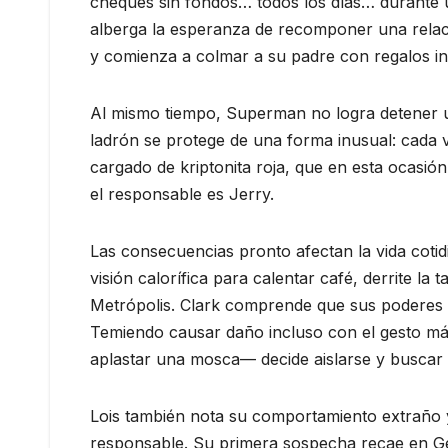
cheques sin fondos… todos los días… durante un
alberga la esperanza de recomponer una relaci
y comienza a colmar a su padre con regalos i
Al mismo tiempo, Superman no logra detener u
ladrón se protege de una forma inusual: cada
cargado de kriptonita roja, que en esta ocasión
el responsable es Jerry.
Las consecuencias pronto afectan la vida cotid
visión calorífica para calentar café, derrite l
Metrópolis. Clark comprende que sus poderes e
Temiendo causar daño incluso con el gesto má
aplastar una mosca— decide aislarse y buscar l
Lois también nota su comportamiento extraño y,
responsable. Su primera sospecha recae en Ge