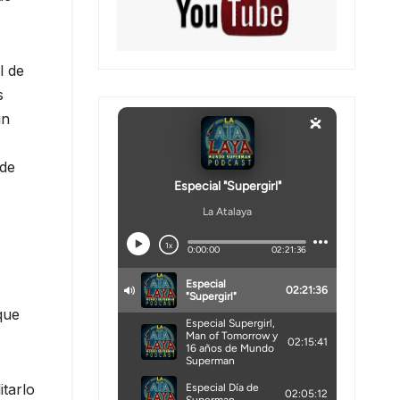
l de
s
un
 de
que
itarlo