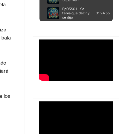
ela
iza
 bala
ado
iará
a los