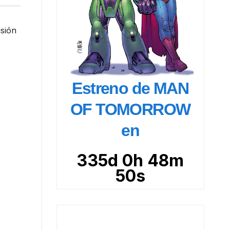
isión
Estreno de MAN
OF TOMORROW
en
335d 0h 48m
48s