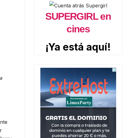
SUPERGIRL en
cines
¡Ya está aquí!
a
ente
r