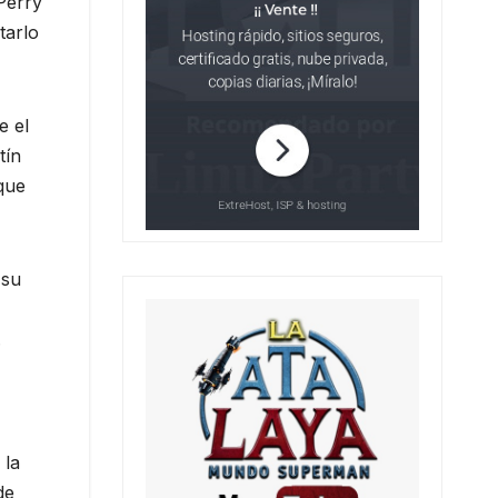
Perry
tarlo
e el
tín
 que
 su
.
 la
de