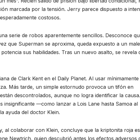
 mes”. Recién salido de prisión bajo libertad condicional, 
ón marcada por la tensión. Jerry parece dispuesto a inten
nesperadamente costosos.
na serie de robos aparentemente sencillos. Desconoce qu
 vez que Superman se aproxima, queda expuesto a un male
 potencia sus habilidades. Tras un nuevo asalto, se revela
iana de Clark Kent en el Daily Planet. Al usar mínimamente
a taza. Más tarde, un simple estornudo provoca un tifón en
stán descontrolados, aunque no logra identificar la causa
s insignificante —como lanzar a Lois Lane hasta Samoa al
a ayuda del doctor Klein.
 al colaborar con Klein, concluye que la kriptonita roja es
ne Newtrich, quien descubrió antes los efectos adversos 