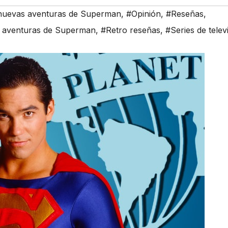
s nuevas aventuras de Superman
,
#Opinión
,
#Reseñas
,
as aventuras de Superman
,
#Retro reseñas
,
#Series de telev