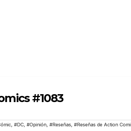
omics #1083
ómic
,
#DC
,
#Opinión
,
#Reseñas
,
#Reseñas de Action Comi