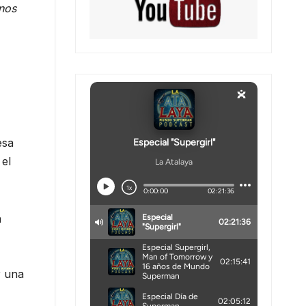
anos
esa
 el
a
r una