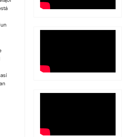
está
“un
e
l
así
nan