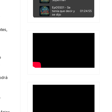
e
tes,
o
,
odrá
r
Major