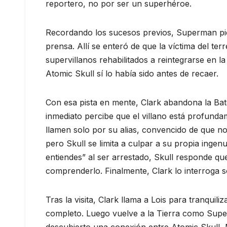
reportero, no por ser un superhéroe.
Recordando los sucesos previos, Superman pie
prensa. Allí se enteró de que la víctima del t
supervillanos rehabilitados a reintegrarse en 
Atomic Skull sí lo había sido antes de recaer.
Con esa pista en mente, Clark abandona la Batcu
inmediato percibe que el villano está profund
llamen solo por su alias, convencido de que no
pero Skull se limita a culpar a su propia inge
entiendes” al ser arrestado, Skull responde q
comprenderlo. Finalmente, Clark lo interroga 
Tras la visita, Clark llama a Lois para tranquil
completo. Luego vuelve a la Tierra como Supe
descubierto una conexión entre Atomic Skull,