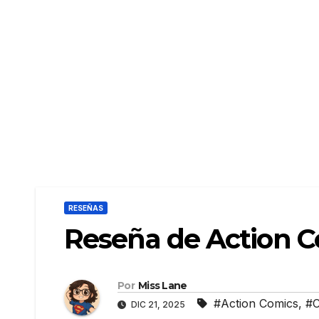
RESEÑAS
Reseña de Action C
Por
Miss Lane
#Action Comics
,
#C
DIC 21, 2025