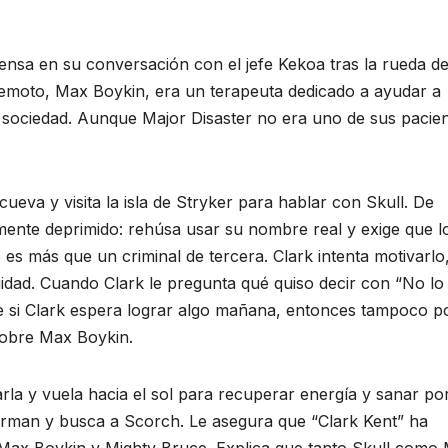
nsa en su conversación con el jefe Kekoa tras la rueda d
erremoto, Max Boykin, era un terapeuta dedicado a ayudar a
la sociedad. Aunque Major Disaster no era uno de sus pacien
eva y visita la isla de Stryker para hablar con Skull. De
amente deprimido: rehúsa usar su nombre real y exige que l
 es más que un criminal de tercera. Clark intenta motivarlo
nuidad. Cuando Clark le pregunta qué quiso decir con “No lo
ue si Clark espera lograr algo mañana, entonces tampoco p
sobre Max Boykin.
izarla y vuela hacia el sol para recuperar energía y sanar po
rman y busca a Scorch. Le asegura que “Clark Kent” ha
 Max Boykin y Mighty Bruce. Explica que tanto Skull como 