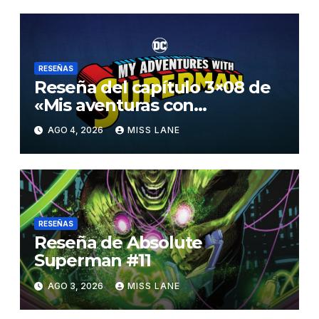
RESEÑAS
Reseña del capítulo 3×08 de
«Mis aventuras con
Superman»
AGO 4, 2026
MISS LANE
RESEÑAS
Reseña de Absolute
Superman #11
AGO 3, 2026
MISS LANE