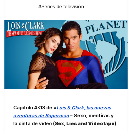
#Series de televisión
Capítulo 4×13 de «
Lois & Clark, las nuevas
aventuras de Superman
–
Sexo, mentiras y
la cinta de vídeo (
Sex, Lies and Videotape
)