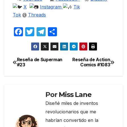
X
Instagram
Tik
Tok
@
Threads
F
T
T
C
a
w
el
o
c
itt
e
m
e
er
gr
p
Reseña de Superman
Reseña de Action
Navegación
#23
Comics #1083
b
a
ar
de
o
m
tir
entradas
o
k
Por
Miss Lane
Diseñé miles de inventos
revolucionarios que me
habrían convertido en la