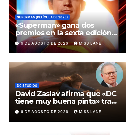
SUPERMAN (PELÍCULA DE 2025)
«Superman» gana dos
premios en la sexta edición
de los Critics Choice Super
6 DE AGOSTO DE 2026
MISS LANE
Awards
DC STUDIOS
David Zaslav afirma que «DC
tiene muy buena pinta» tras
el fracaso de «Supergirl»
6 DE AGOSTO DE 2026
MISS LANE