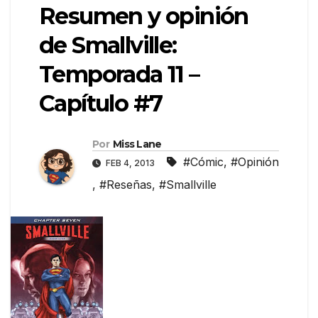
Resumen y opinión
de Smallville:
Temporada 11 –
Capítulo #7
Por
Miss Lane
#Cómic
,
#Opinión
FEB 4, 2013
,
#Reseñas
,
#Smallville