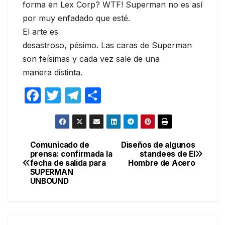
forma en Lex Corp? WTF! Superman no es así
por muy enfadado que esté.
El arte es
desastroso, pésimo. Las caras de Superman
son feísimas y cada vez sale de una
manera distinta.
F
T
T
C
a
w
el
o
c
itt
e
m
e
er
gr
p
Comunicado de
Diseños de algunos
Navegación
prensa: confirmada la
standees de El
b
a
ar
fecha de salida para
Hombre de Acero
de
o
m
tir
SUPERMAN
UNBOUND
entradas
o
k