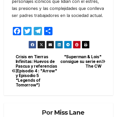
personajes icónicos que lidian con el estrés,
las presiones y las complejidades que conlleva
ser padres trabajadores en la sociedad actual.
F
T
T
C
a
w
el
o
c
itt
e
m
e
er
gr
p
Crisis en Tierras
"Superman & Lois"
Navegación
Infinitas: Huevos de
consigue su serie en
b
a
ar
Pascua y referencias
The CW
de
o
m
tir
(Episodio 4 : "Arrow"
y Episodio 5
entradas
o
"Legends of
Tomorrow")
k
Por
Miss Lane