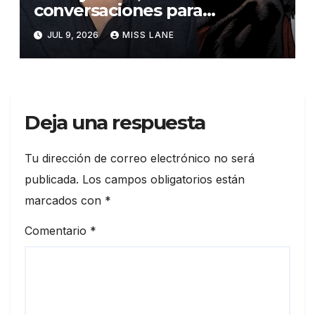
conversaciones para
interpretar a Gorilla Grodd en
JUL 9, 2026
MISS LANE
la serie derivada de DC «DC
Crime»
Deja una respuesta
Tu dirección de correo electrónico no será
publicada.
Los campos obligatorios están
marcados con
*
Comentario
*