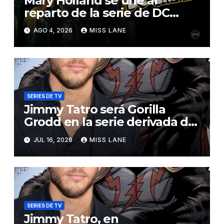
Mary Holland se une al
reparto de la serie de DC
sobre Jimmy Olsen
AGO 4, 2026
MISS LANE
SERIES DE TV
Jimmy Tatro será Gorilla
Grodd en la serie derivada de
DC «DC Crime»
JUL 16, 2026
MISS LANE
SERIES DE TV
Jimmy Tatro, en