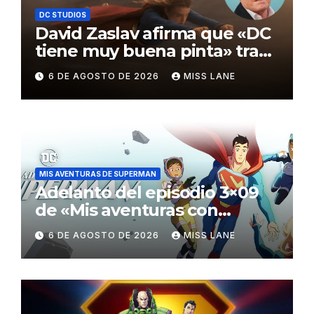
DC STUDIOS
David Zaslav afirma que «DC
tiene muy buena pinta» tras
el fracaso de «Supergirl»
6 DE AGOSTO DE 2026
MISS LANE
MIS AVENTURAS DE SUPERMAN
Adelanto del episodio 3×09
de «Mis aventuras con
Superman»
6 DE AGOSTO DE 2026
MISS LANE