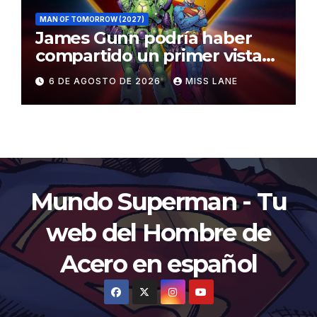
MAN OF TOMORROW (2027)
James Gunn podría haber
compartido un primer vistazo
al traje de Brainiac
6 DE AGOSTO DE 2026
MISS LANE
Mundo Superman - Tu
web del Hombre de
Acero en español