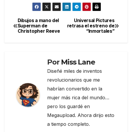
a
w
el
o
c
itt
e
m
e
er
gr
p
Dibujos a mano del
Universal Pictures
Navegación
Superman de
retrasa el estreno de
b
a
ar
Christopher Reeve
“Inmortales”
de
o
m
tir
entradas
o
k
Por
Miss Lane
Diseñé miles de inventos
revolucionarios que me
habrían convertido en la
mujer más rica del mundo…
pero los guardé en
Megaupload. Ahora dirijo esto
a tiempo completo.