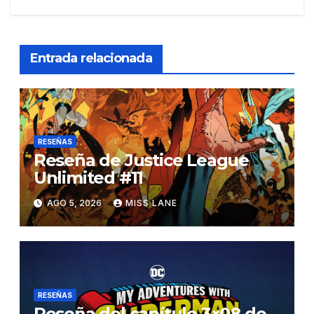
Entrada relacionada
RESEÑAS
Reseña de Justice League
Unlimited #11
AGO 5, 2026
MISS LANE
RESEÑAS
Reseña del capítulo 3×08 de