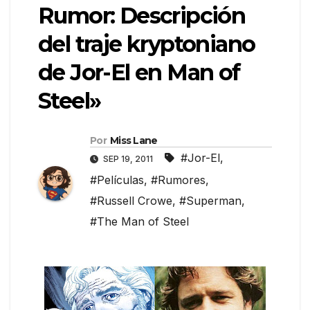
Rumor: Descripción
del traje kryptoniano
de Jor-El en Man of
Steel»
Por
Miss Lane
#Jor-El
,
SEP 19, 2011
#Películas
,
#Rumores
,
#Russell Crowe
,
#Superman
,
#The Man of Steel