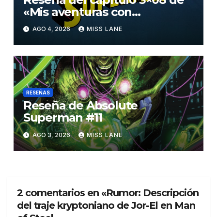
«Mis aventuras con
Superman»
AGO 4, 2026
MISS LANE
RESEÑAS
Reseña de Absolute
Superman #11
AGO 3, 2026
MISS LANE
2 comentarios en «Rumor: Descripción
del traje kryptoniano de Jor-El en Man