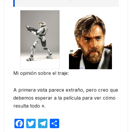
Mi opinión sobre el traje:
A primera vista parece extraño, pero creo que
debemos esperar a la película para ver cómo
resulta todo «.
F
T
T
C