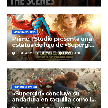
MERCHANDISING
Prime 1 Studio presenta una
estatua de lujo de «Supergirl:
La Mujer del Mañana»
5 DE AGOSTO DE 2026
MISS LANE
SUPERGIRL (2026)
«Supergirl» concluye su
andadura en taquilla como la
película de DC con menor
5 DE AGOSTO DE 2026
MISS LANE