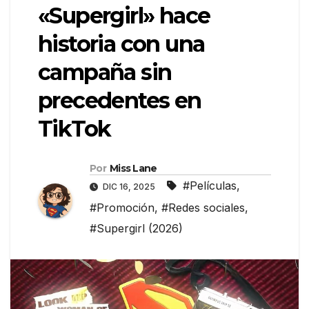
«Supergirl» hace
historia con una
campaña sin
precedentes en
TikTok
Por
Miss Lane
#Películas
,
DIC 16, 2025
#Promoción
,
#Redes sociales
,
#Supergirl (2026)