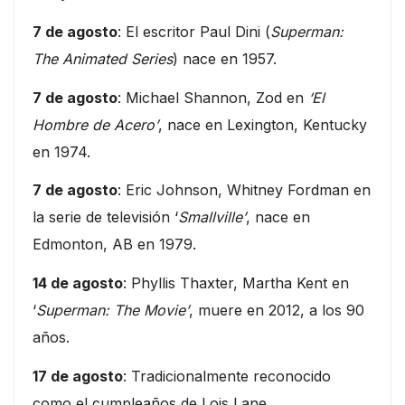
7 de agosto
: El escritor Paul Dini (
Superman:
The Animated Series
) nace en 1957.
7 de agosto
: Michael Shannon, Zod en
‘El
Hombre de Acero’
, nace en Lexington, Kentucky
en 1974.
7 de agosto
: Eric Johnson, Whitney Fordman en
la serie de televisión ‘
Smallville’
, nace en
Edmonton, AB en 1979.
14 de agosto
: Phyllis Thaxter, Martha Kent en
‘
Superman: The Movie’
, muere en 2012, a los 90
años.
17 de agosto
: Tradicionalmente reconocido
como el cumpleaños de Lois Lane.