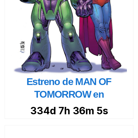
Estreno de MAN OF
TOMORROW en
334d 7h 36m 4s