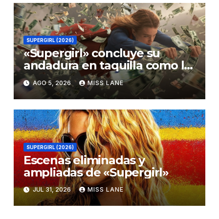
SUPERGIRL (2026)
«Supergirl» concluye su
andadura en taquilla como la
película de DC con menor
AGO 5, 2026
MISS LANE
recaudación desde
«Catwoman»
SUPERGIRL (2026)
Escenas eliminadas y
ampliadas de «Supergirl»
JUL 31, 2026
MISS LANE