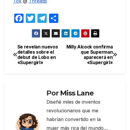
Tok
@
Threads
F
T
T
C
a
w
el
o
c
itt
e
m
e
er
gr
p
Se revelan nuevos
Milly Alcock confirma
Navegación
detalles sobre el
que Superman
b
a
ar
debut de Lobo en
aparecerá en
de
o
m
tir
«Supergirl»
«Supergirl»
entradas
o
k
Por
Miss Lane
Diseñé miles de inventos
revolucionarios que me
habrían convertido en la
mujer más rica del mundo…