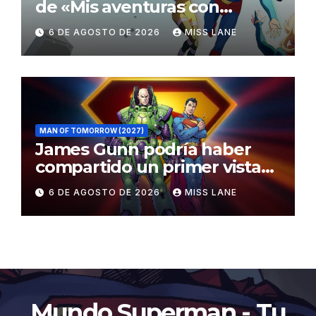
de «Mis aventuras con
Superman»
6 DE AGOSTO DE 2026
MISS LANE
MAN OF TOMORROW (2027)
James Gunn podría haber
compartido un primer vistazo
al traje de Brainiac
6 DE AGOSTO DE 2026
MISS LANE
Mundo Superman - Tu