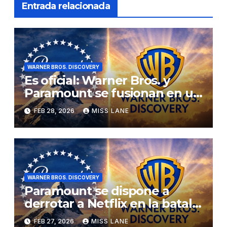
Entrada relacionada
WARNER BROS. DISCOVERY
Es oficial: Warner Bros. y
Paramount se fusionan en un
acuerdo multimillonario por
FEB 28, 2026
MISS LANE
valor de 110 000 millones de
dólares
WARNER BROS. DISCOVERY
Paramount se dispone a
derrotar a Netflix en la batalla
por Warner Bros., pero ¿qué
FEB 27, 2026
MISS LANE