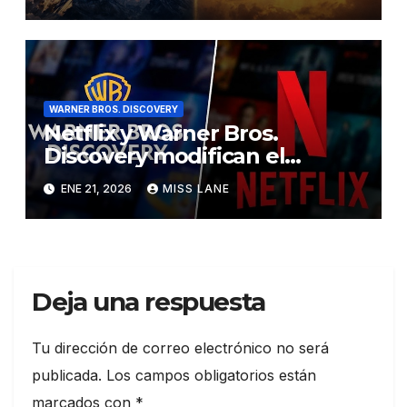
significa esto para los fans de
Superman?
WARNER BROS. DISCOVERY
Netflix y Warner Bros.
Discovery modifican el
acuerdo de compra para
ENE 21, 2026
MISS LANE
realizar una transacción
totalmente en efectivo
Deja una respuesta
Tu dirección de correo electrónico no será
publicada.
Los campos obligatorios están
marcados con
*