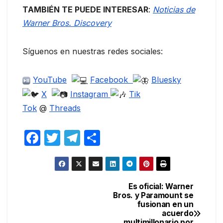
TAMBIÉN TE PUEDE INTERESAR
:
Noticias de
Warner Bros. Discovery
Síguenos en nuestras redes sociales:
YouTube
Facebook
Bluesky
X
Instagram
Tik
Tok
@
Threads
F
T
T
C
a
w
el
o
c
itt
e
m
e
er
gr
p
Es oficial: Warner
Navegación
Bros. y Paramount se
b
a
ar
fusionan en un
de
o
m
tir
acuerdo
multimillonario por