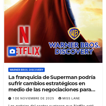
WARNER BROS. DISCOVERY
La franquicia de Superman podría
sufrir cambios estratégicos en
medio de las negociaciones para
su adquisición por parte de Netflix
1 DE NOVIEMBRE DE 2025
MISS LANE
Las noticias del sector sugieren que Netflix está