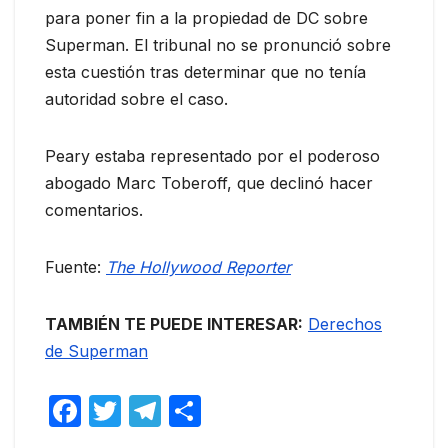
para poner fin a la propiedad de DC sobre
Superman. El tribunal no se pronunció sobre
esta cuestión tras determinar que no tenía
autoridad sobre el caso.
Peary estaba representado por el poderoso
abogado Marc Toberoff, que declinó hacer
comentarios.
Fuente:
The Hollywood Reporter
TAMBIÉN TE PUEDE INTERESAR:
Derechos
de Superman
F
T
T
C
a
w
el
o