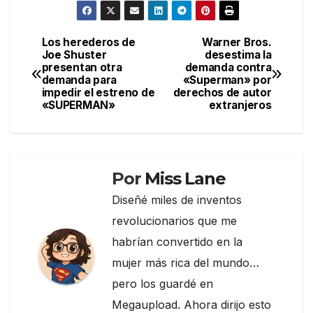
c
itt
e
m
e
er
gr
p
Los herederos de
Warner Bros.
Navegación
Joe Shuster
desestima la
b
a
ar
presentan otra
demanda contra
de
o
m
tir
demanda para
«Superman» por
impedir el estreno de
derechos de autor
entradas
o
«SUPERMAN»
extranjeros
k
Por
Miss Lane
Diseñé miles de inventos
revolucionarios que me
habrían convertido en la
mujer más rica del mundo…
pero los guardé en
Megaupload. Ahora dirijo esto