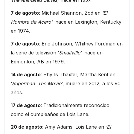
The Animated Series
) nace en 1957.
7 de agosto
: Michael Shannon, Zod en
‘El
Hombre de Acero’
, nace en Lexington, Kentucky
en 1974.
7 de agosto
: Eric Johnson, Whitney Fordman en
la serie de televisión ‘
Smallville’
, nace en
Edmonton, AB en 1979.
14 de agosto
: Phyllis Thaxter, Martha Kent en
‘
Superman: The Movie’
, muere en 2012, a los 90
años.
17 de agosto
: Tradicionalmente reconocido
como el cumpleaños de Lois Lane.
20 de agosto
: Amy Adams, Lois Lane en
‘El