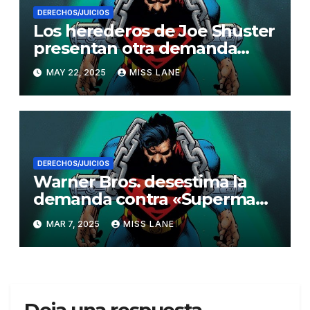
DERECHOS/JUICIOS
Los herederos de Joe Shuster
presentan otra demanda
para impedir el estreno de
MAY 22, 2025
MISS LANE
«SUPERMAN»
DERECHOS/JUICIOS
Warner Bros. desestima la
demanda contra «Superman»
por derechos de autor
MAR 7, 2025
MISS LANE
extranjeros