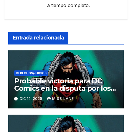
a tiempo completo.
Entrada relacionada
DERECHOS/JUICIOS
Probable victoria para DC
Comics en la disputa por los
derechos de autor de
DIC 14, 2025
MISS LANE
Superman