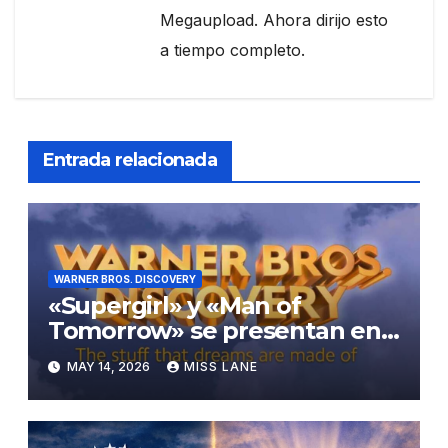
Megaupload. Ahora dirijo esto
a tiempo completo.
Entrada relacionada
WARNER BROS. DISCOVERY
«Supergirl» y «Man of
Tomorrow» se presentan en
los Upfronts de Warner Bros.
MAY 14, 2026
MISS LANE