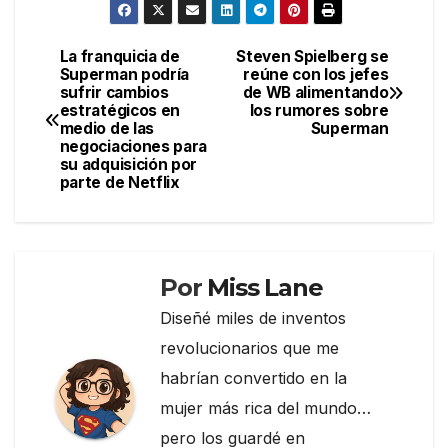
c
itt
e
m
e
er
gr
p
La franquicia de
Steven Spielberg se
Navegación
Superman podría
reúne con los jefes
b
a
ar
sufrir cambios
de WB alimentando
de
o
m
tir
estratégicos en
los rumores sobre
medio de las
Superman
entradas
o
negociaciones para
su adquisición por
k
parte de Netflix
Por
Miss Lane
Diseñé miles de inventos
revolucionarios que me
habrían convertido en la
mujer más rica del mundo…
pero los guardé en