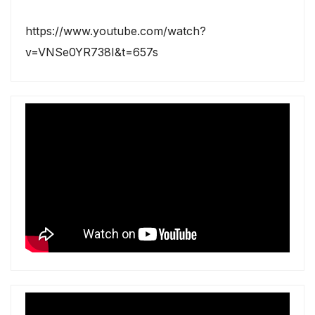
https://www.youtube.com/watch?
v=VNSe0YR738I&t=657s