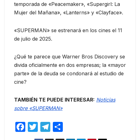
temporada de «Peacemaker», «Supergirl: La
Mujer del Mañana», «Lanterns» y «Clayface».
«SUPERMAN» se estrenará en los cines el 11
de julio de 2025.
¿Qué te parece que Warner Bros Discovery se
divida oficialmente en dos empresas; la «mayor
parte» de la deuda se condonará al estudio de
cine?
TAMBIÉN TE PUEDE INTERESAR:
Noticias
sobre «SUPERMAN»
F
T
T
C
a
w
el
o