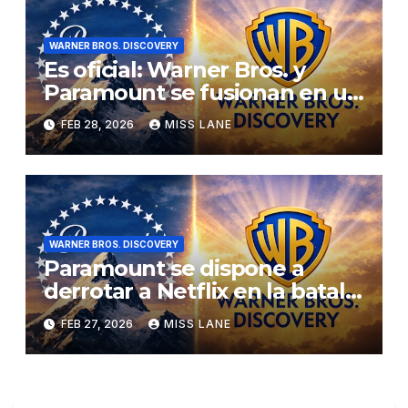
WARNER BROS. DISCOVERY
Es oficial: Warner Bros. y
Paramount se fusionan en un
acuerdo multimillonario por
FEB 28, 2026
MISS LANE
valor de 110 000 millones de
dólares
WARNER BROS. DISCOVERY
Paramount se dispone a
derrotar a Netflix en la batalla
por Warner Bros., pero ¿qué
FEB 27, 2026
MISS LANE
significa esto para los fans de
Superman?