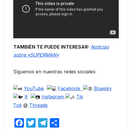
TAMBIÉN TE PUEDE INTERESAR:
Noticias
sobre «SUPERMAN»
Síguenos en nuestras redes sociales:
YouTube
Facebook
Bluesky
X
Instagram
Tik
Tok
@
Threads
F
T
T
C