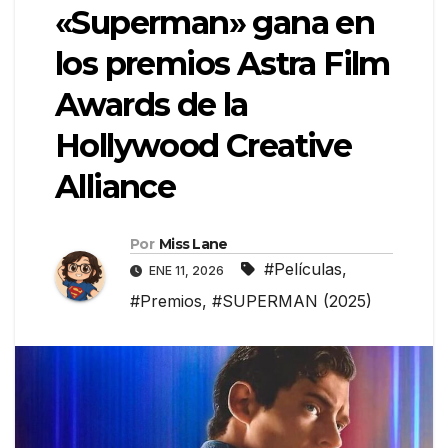
«Superman» gana en
los premios Astra Film
Awards de la
Hollywood Creative
Alliance
Por
Miss Lane
#Películas
,
ENE 11, 2026
#Premios
,
#SUPERMAN (2025)