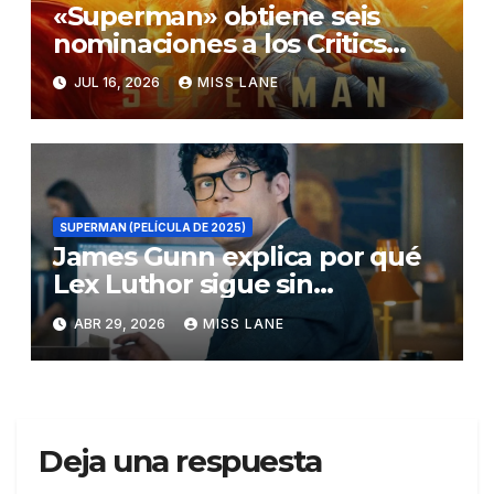
«Superman» obtiene seis
nominaciones a los Critics
Choice Super Awards
JUL 16, 2026
MISS LANE
SUPERMAN (PELÍCULA DE 2025)
James Gunn explica por qué
Lex Luthor sigue sin
descubrir la identidad secreta
ABR 29, 2026
MISS LANE
de Superman
Deja una respuesta