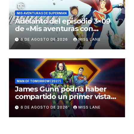
MIS AVENTURAS DE SUPERMAN
Adelanto del episodio 3×09
de «Mis aventuras con
Superman»
6 DE AGOSTO DE 2026
MISS LANE
MAN OF TOMORROW (2027)
James Gunn podría haber
compartido un primer vistazo
al traje de Brainiac
6 DE AGOSTO DE 2026
MISS LANE