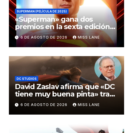
SUPERMAN (PELÍCULA DE 2025)
«Superman» gana dos
premios en la sexta edición
de los Critics Choice Super
6 DE AGOSTO DE 2026
MISS LANE
Awards
DC STUDIOS
David Zaslav afirma que «DC
tiene muy buena pinta» tras
el fracaso de «Supergirl»
6 DE AGOSTO DE 2026
MISS LANE