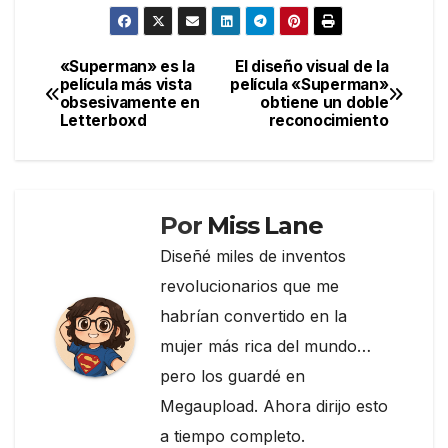
a
w
el
o
c
itt
e
m
e
er
gr
p
«Superman» es la
El diseño visual de la
Navegación
película más vista
película «Superman»
b
a
ar
obsesivamente en
obtiene un doble
de
o
m
tir
Letterboxd
reconocimiento
entradas
o
k
Por
Miss Lane
Diseñé miles de inventos
revolucionarios que me
habrían convertido en la
mujer más rica del mundo…
pero los guardé en
Megaupload. Ahora dirijo esto
a tiempo completo.