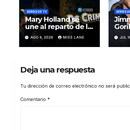
SERIES DE TV
SERIES D
Mary Holland se
Jimm
une al reparto de la
Gori
serie de DC sobre
seri
AGO 4, 2026
MISS LANE
JUL 1
Jimmy Olsen
DC 
Deja una respuesta
Tu dirección de correo electrónico no será publi
Comentario
*