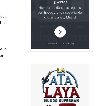
dez,
ohns,
e la
er