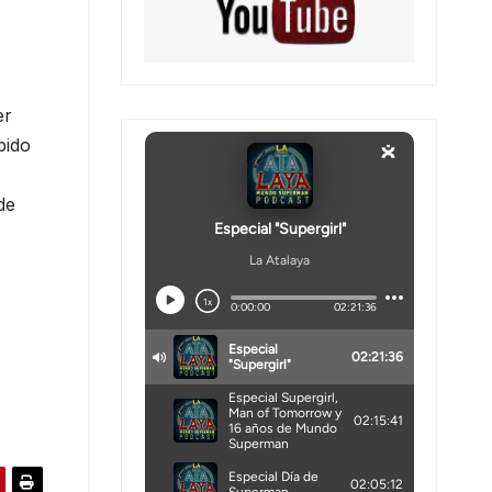
er
bido
de