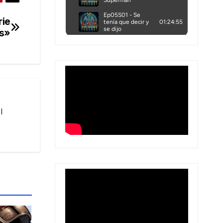
rie
s»
l