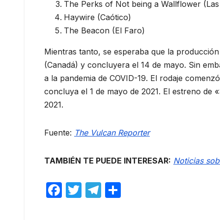
The Perks of Not being a Wallflower (Las
Haywire (Caótico)
The Beacon (El Faro)
Mientras tanto, se esperaba que la producció
(Canadá) y concluyera el 14 de mayo. Sin emba
a la pandemia de COVID-19. El rodaje comenzó 
concluya el 1 de mayo de 2021. El estreno de
2021.
Fuente:
The Vulcan Reporter
TAMBIÉN TE PUEDE INTERESAR:
Noticias so
F
T
T
C
a
w
el
o