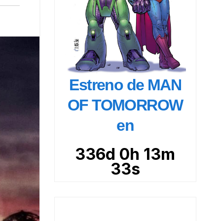
Estreno de MAN
OF TOMORROW
en
336d 0h 13m
32s