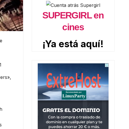
SUPERGIRL en
cines
he
¡Ya está aquí!
1
yers»,
ch
s