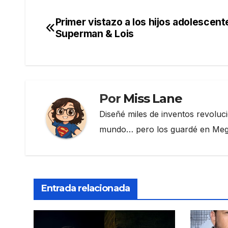
c
itt
e
m
e
er
gr
p
Primer vistazo a los hijos adolescent
Navegación
b
a
ar
Superman & Lois
de
o
m
tir
o
entradas
k
Por
Miss Lane
Diseñé miles de inventos revoluc
mundo… pero los guardé en Megau
Entrada relacionada