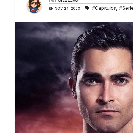
Por
Miss Lane
#Capítulos
,
#Serie
NOV 24, 2020