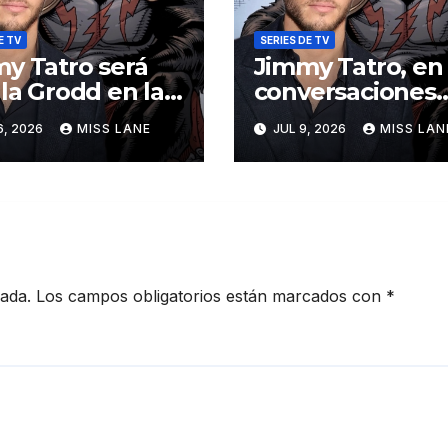
E TV
SERIES DE TV
y Tatro será
Jimmy Tatro, en
lla Grodd en la
conversaciones
e derivada de
para interpretar
6, 2026
MISS LANE
JUL 9, 2026
MISS LAN
«DC Crime»
Gorilla Grodd en
serie derivada d
DC «DC Crime»
cada.
Los campos obligatorios están marcados con
*