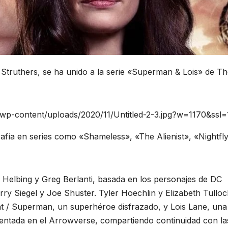
n Struthers, se ha unido a la serie «Superman & Lois» de T
wp-content/uploads/2020/11/Untitled-2-3.jpg?w=1170&ssl=
afía en series como «Shameless», «The Alienist», «Nightfl
Helbing y Greg Berlanti, basada en los personajes de DC
y Siegel y Joe Shuster. Tyler Hoechlin y Elizabeth Tullo
ent / Superman, un superhéroe disfrazado, y Lois Lane, una
mbientada en el Arrowverse, compartiendo continuidad con la