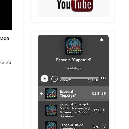
nada
senta
n