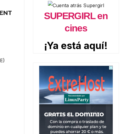
MENT
SUPERGIRL en
cines
¡Ya está aquí!
E)