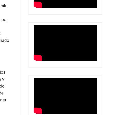
hilo
 por
z
liado
dos
n y
cio
de
ener