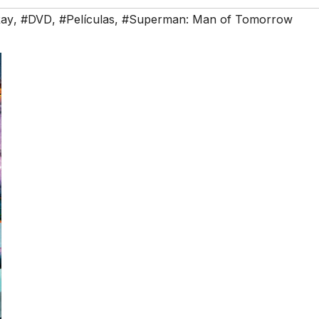
Ray
,
#DVD
,
#Películas
,
#Superman: Man of Tomorrow