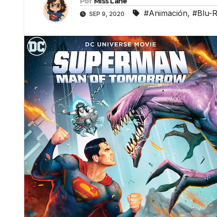
Por
Miss Lane
#Animación
,
#Blu-
SEP 9, 2020