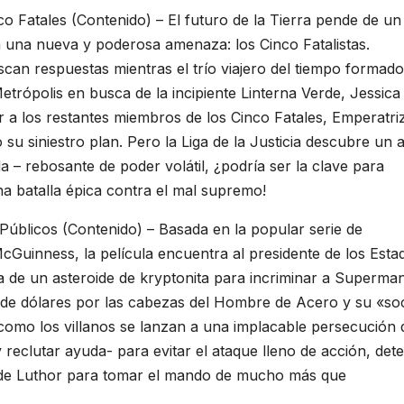
nco Fatales (Contenido) – El futuro de la Tierra pende de un 
 a una nueva y poderosa amenaza: los Cinco Fatalistas.
 respuestas mientras el trío viajero del tiempo formado
trópolis en busca de la incipiente Linterna Verde, Jessica
r a los restantes miembros de los Cinco Fatales, Emperatri
 su siniestro plan. Pero la Liga de la Justicia descubre un a
la – rebosante de poder volátil, ¿podría ser la clave para
na batalla épica contra el mal supremo!
úblicos (Contenido) – Basada en la popular serie de
Guinness, la película encuentra al presidente de los Esta
ia de un asteroide de kryptonita para incriminar a Superma
 de dólares por las cabezas del Hombre de Acero y su «so
como los villanos se lanzan a una implacable persecución 
eclutar ayuda- para evitar el ataque lleno de acción, det
an de Luthor para tomar el mando de mucho más que