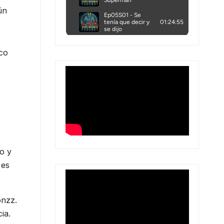
ún
ico
o y
 es
onzz.
ia.