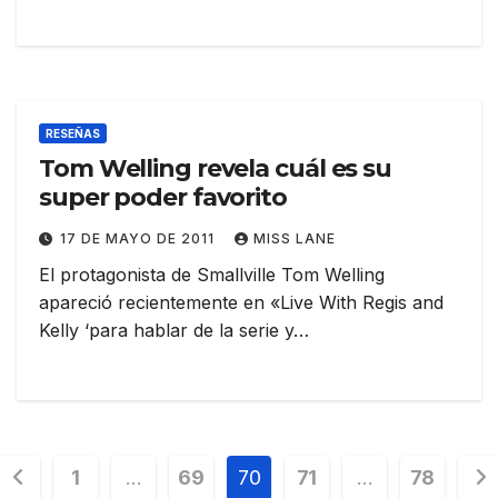
RESEÑAS
Tom Welling revela cuál es su
super poder favorito
17 DE MAYO DE 2011
MISS LANE
El protagonista de Smallville Tom Welling
apareció recientemente en «Live With Regis and
Kelly ‘para hablar de la serie y…
Paginación
1
…
69
70
71
…
78