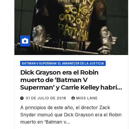
BATMAN V SUPERMAN: EL AMANECER DE LA JUSTICIA
Dick Grayson era el Robin
muerto de ‘Batman V
Superman’ y Carrie Kelley habría
sido presentada
31 DE JULIO DE 2018
MISS LANE
A principios de este año, el director Zack
Snyder insinuó que Dick Grayson era el Robin
muerto en ‘Batman v…