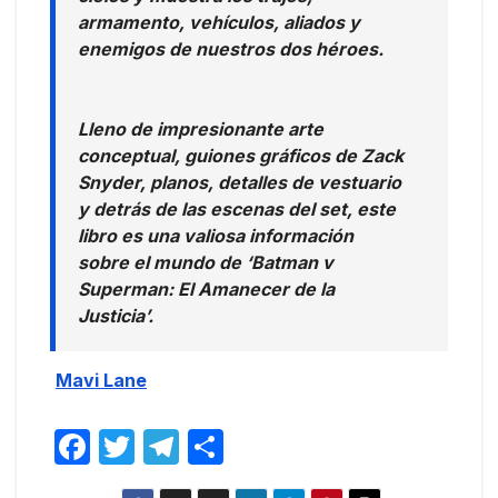
armamento, vehículos, aliados y
enemigos de nuestros dos héroes.
Lleno de impresionante arte
conceptual, guiones gráficos de Zack
Snyder, planos, detalles de vestuario
y detrás de las escenas del set, este
libro es una valiosa información
sobre el mundo de ‘Batman v
Superman: El Amanecer de la
Justicia’.
Mavi Lane
F
T
T
C
a
w
el
o