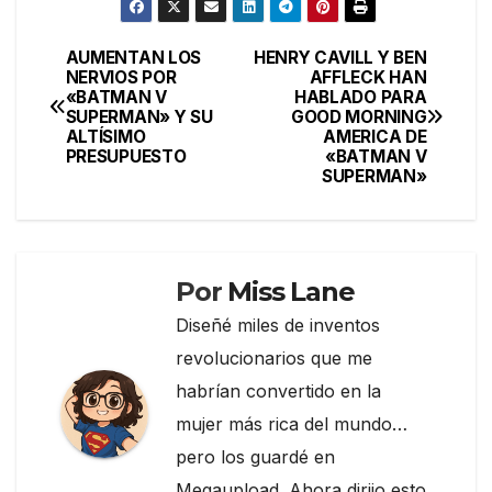
c
itt
e
m
e
er
gr
p
AUMENTAN LOS
HENRY CAVILL Y BEN
Navegación
NERVIOS POR
AFFLECK HAN
b
a
ar
«BATMAN V
HABLADO PARA
de
o
m
tir
SUPERMAN» Y SU
GOOD MORNING
ALTÍSIMO
AMERICA DE
entradas
o
PRESUPUESTO
«BATMAN V
SUPERMAN»
k
Por
Miss Lane
Diseñé miles de inventos
revolucionarios que me
habrían convertido en la
mujer más rica del mundo…
pero los guardé en
Megaupload. Ahora dirijo esto