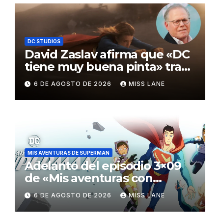
DC STUDIOS
David Zaslav afirma que «DC
tiene muy buena pinta» tras
el fracaso de «Supergirl»
6 DE AGOSTO DE 2026
MISS LANE
MIS AVENTURAS DE SUPERMAN
Adelanto del episodio 3×09
de «Mis aventuras con
Superman»
6 DE AGOSTO DE 2026
MISS LANE