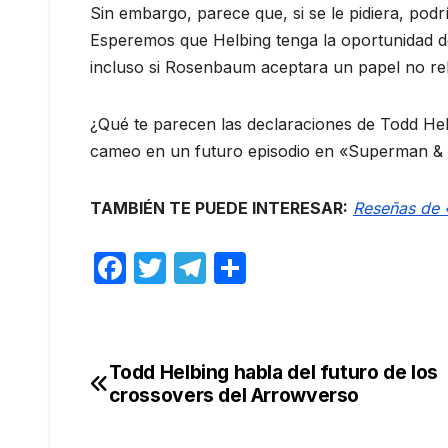
Sin embargo, parece que, si se le pidiera, podr
Esperemos que Helbing tenga la oportunidad de
incluso si Rosenbaum aceptara un papel no re
¿Qué te parecen las declaraciones de Todd Helb
cameo en un futuro episodio en «Superman & 
TAMBIÉN TE PUEDE INTERESAR:
Reseñas de 
F
T
T
C
a
w
el
o
c
itt
e
m
e
er
gr
p
Todd Helbing habla del futuro de los
Navegación
b
a
ar
crossovers del Arrowverso
de
o
m
tir