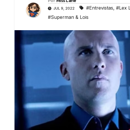
Por
Miss Lane
#Entrevistas
,
#Lex 
JUL 9, 2022
#Superman & Lois