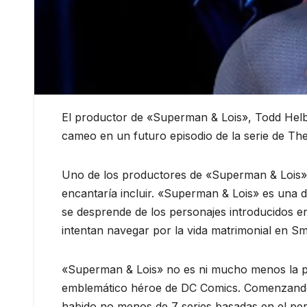
El productor de «Superman & Lois», Todd Helbin
cameo en un futuro episodio de la serie de Th
Uno de los productores de «Superman & Lois» 
encantaría incluir. «Superman & Lois» es una 
se desprende de los personajes introducidos e
intentan navegar por la vida matrimonial en Sm
«Superman & Lois» no es ni mucho menos la pri
emblemático héroe de DC Comics. Comenzando 
habido no menos de 7 series basadas en el pers