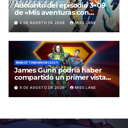
Adelanto del episodio 3×09
de «Mis aventuras con
Superman»
6 DE AGOSTO DE 2026
MISS LANE
MAN OF TOMORROW (2027)
James Gunn podría haber
compartido un primer vistazo
al traje de Brainiac
6 DE AGOSTO DE 2026
MISS LANE