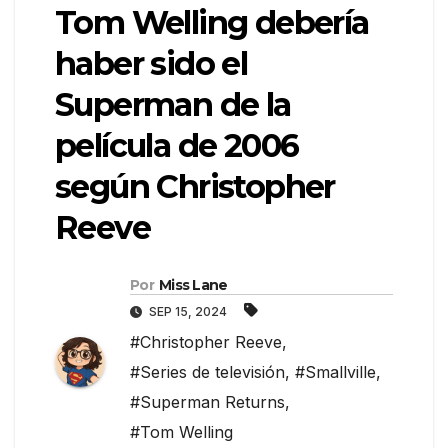
Tom Welling debería
haber sido el
Superman de la
película de 2006
según Christopher
Reeve
Por
Miss Lane
SEP 15, 2024
#Christopher Reeve
,
#Series de televisión
,
#Smallville
,
#Superman Returns
,
#Tom Welling