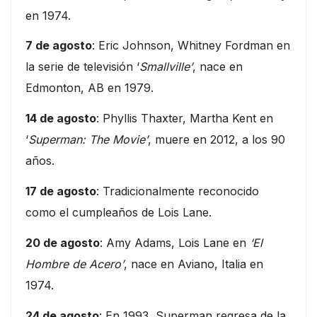
en 1974.
7 de agosto
: Eric Johnson, Whitney Fordman en
la serie de televisión ‘
Smallville’
, nace en
Edmonton, AB en 1979.
14 de agosto
: Phyllis Thaxter, Martha Kent en
‘
Superman: The Movie’
, muere en 2012, a los 90
años.
17 de agosto
: Tradicionalmente reconocido
como el cumpleaños de Lois Lane.
20 de agosto
: Amy Adams, Lois Lane en
‘El
Hombre de Acero’
, nace en Aviano, Italia en
1974.
24 de agosto
: En 1993, Superman regresa de la