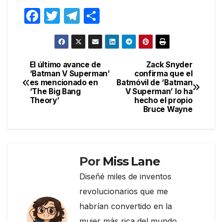
F
T
T
C
a
w
el
o
c
itt
e
m
e
er
gr
p
El último avance de
Zack Snyder
Navegación
‘Batman V Superman’
confirma que el
b
a
ar
es mencionado en
Batmóvil de ‘Batman
de
o
m
tir
‘The Big Bang
V Superman’ lo ha
Theory’
hecho el propio
entradas
o
Bruce Wayne
k
Por
Miss Lane
Diseñé miles de inventos
revolucionarios que me
habrían convertido en la
mujer más rica del mundo…