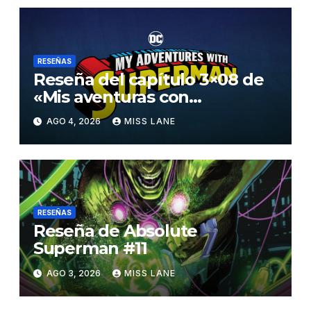
RESEÑAS
Reseña del capítulo 3×08 de
«Mis aventuras con
Superman»
AGO 4, 2026
MISS LANE
RESEÑAS
Reseña de Absolute
Superman #11
AGO 3, 2026
MISS LANE