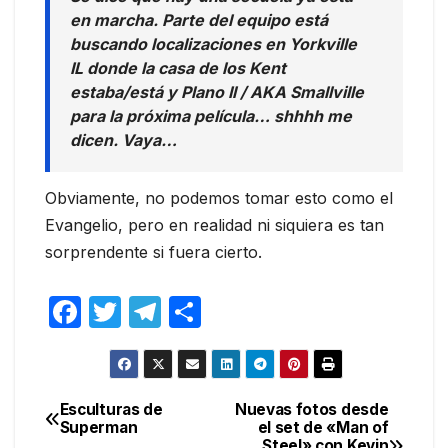
en marcha. Parte del equipo está
buscando localizaciones en Yorkville
IL donde la casa de los Kent
estaba/está y Plano Il / AKA Smallville
para la próxima película… shhhh me
dicen. Vaya…
Obviamente, no podemos tomar esto como el
Evangelio, pero en realidad ni siquiera es tan
sorprendente si fuera cierto.
F
T
T
C
a
w
el
o
c
itt
e
m
e
er
gr
p
Esculturas de
Nuevas fotos desde
Navegación
Superman
el set de «Man of
b
a
ar
Steel» con Kevin