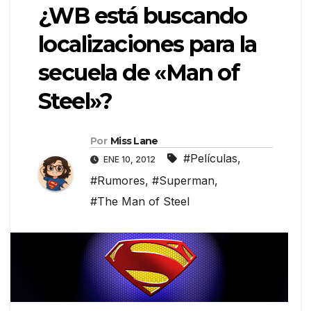
¿WB está buscando
localizaciones para la
secuela de «Man of
Steel»?
Por
Miss Lane
#Películas
,
ENE 10, 2012
#Rumores
,
#Superman
,
#The Man of Steel