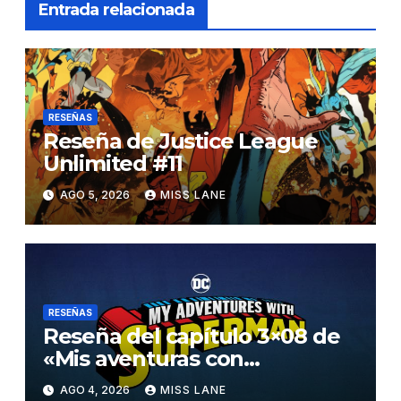
Entrada relacionada
RESEÑAS
Reseña de Justice League
Unlimited #11
AGO 5, 2026
MISS LANE
RESEÑAS
Reseña del capítulo 3×08 de
«Mis aventuras con
Superman»
AGO 4, 2026
MISS LANE