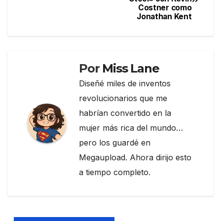
de
o
m
tir
Costner como
Jonathan Kent
entradas
o
k
Por
Miss Lane
Diseñé miles de inventos
revolucionarios que me
habrían convertido en la
mujer más rica del mundo…
pero los guardé en
Megaupload. Ahora dirijo esto
a tiempo completo.