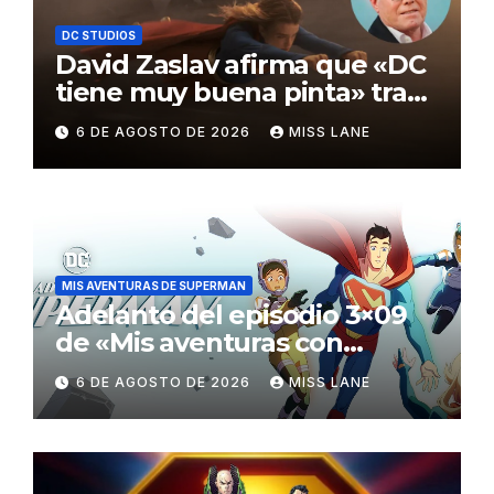
DC STUDIOS
David Zaslav afirma que «DC
tiene muy buena pinta» tras
el fracaso de «Supergirl»
6 DE AGOSTO DE 2026
MISS LANE
MIS AVENTURAS DE SUPERMAN
Adelanto del episodio 3×09
de «Mis aventuras con
Superman»
6 DE AGOSTO DE 2026
MISS LANE