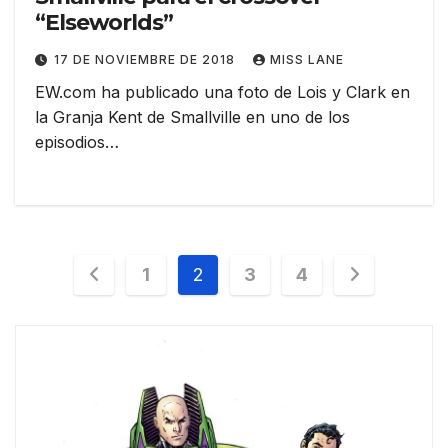
“Elseworlds”
17 DE NOVIEMBRE DE 2018
MISS LANE
EW.com ha publicado una foto de Lois y Clark en
la Granja Kent de Smallville en uno de los
episodios…
Paginación
1
2
3
4
de
entradas