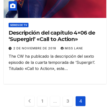
SERIES DE TV
Descripción del capítulo 4×06 de
‘Supergirl’ «Call to Action»
2 DE NOVIEMBRE DE 2018
MISS LANE
The CW ha publicado la descripción del sexto
episodio de la cuarta temporada de ‘Supergirl’.
Titulado «Call to Action», este…
Paginación
1
…
3
4