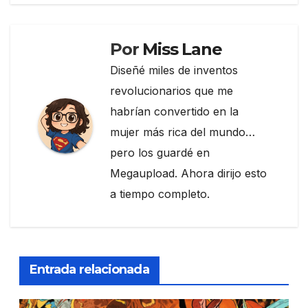
entradas
o
k
Por
Miss Lane
Diseñé miles de inventos
revolucionarios que me
habrían convertido en la
mujer más rica del mundo…
pero los guardé en
Megaupload. Ahora dirijo esto
a tiempo completo.
Entrada relacionada