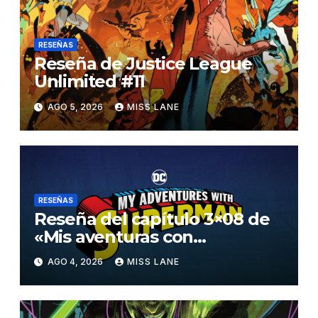
RESEÑAS
Reseña de Justice League
Unlimited #11
AGO 5, 2026
MISS LANE
RESEÑAS
Reseña del capítulo 3×08 de
«Mis aventuras con
Superman»
AGO 4, 2026
MISS LANE