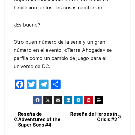
habitación juntos, las cosas cambiarán.
¿Es bueno?
Otro buen número de la serie y un gran
número en el evento. «Tierra Ahogada» se
perfila como un cambio de juego para el
universo de DC.
F
T
T
C
a
w
el
o
c
itt
e
m
e
er
gr
p
Reseña de
Reseña de Heroes in
Navegación
Adventures of the
Crisis #2
b
a
ar
Super Sons #4
de
o
m
tir