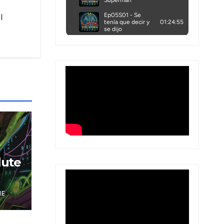
l
lute
NE