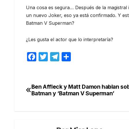
Una cosa es segura… Después de la magistral 
un nuevo Joker, eso ya está confirmado. Y est
Batman V Superman?
¿Les gusta el actor que lo interpretaría?
F
T
T
C
a
w
el
o
c
itt
e
m
e
er
gr
p
Ben Affleck y Matt Damon hablan so
Navegación
b
a
ar
Batman y ‘Batman V Superman’
de
o
m
tir
o
entradas
k