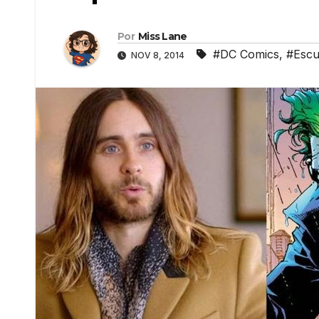
Por
Miss Lane
#DC Comics
,
#Escu
NOV 8, 2014