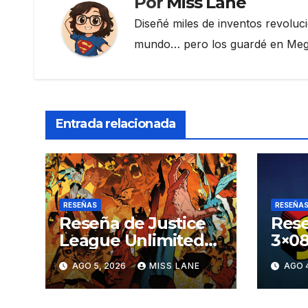
Por
Miss Lane
Diseñé miles de inventos revoluc
mundo… pero los guardé en Megau
Entrada relacionada
RESEÑAS
RESEÑA
Reseña de Justice
Rese
League Unlimited
3×08
#11
aven
AGO 5, 2026
MISS LANE
AGO 
Sup