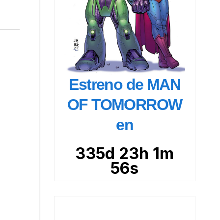
Estreno de MAN
OF TOMORROW
en
335d 23h 1m
54s