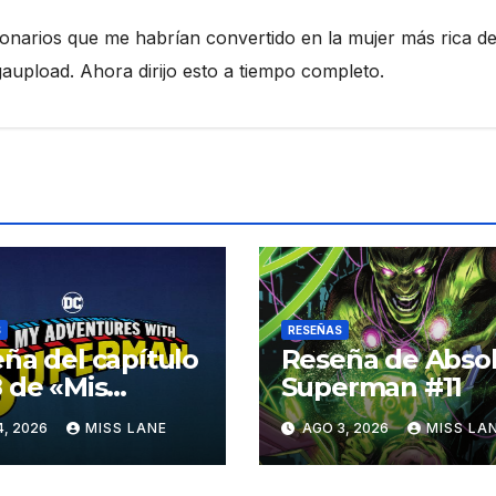
ionarios que me habrían convertido en la mujer más rica de
pload. Ahora dirijo esto a tiempo completo.
S
RESEÑAS
ña del capítulo
Reseña de Abso
 de «Mis
Superman #11
turas con
4, 2026
MISS LANE
AGO 3, 2026
MISS LA
erman»