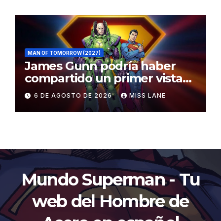
MAN OF TOMORROW (2027)
James Gunn podría haber
compartido un primer vistazo
al traje de Brainiac
6 DE AGOSTO DE 2026
MISS LANE
Mundo Superman - Tu
web del Hombre de