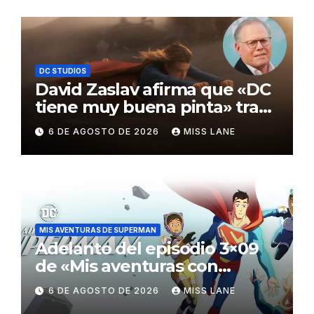
DC STUDIOS
David Zaslav afirma que «DC
tiene muy buena pinta» tras
el fracaso de «Supergirl»
6 DE AGOSTO DE 2026
MISS LANE
MIS AVENTURAS DE SUPERMAN
Adelanto del episodio 3×09
de «Mis aventuras con
Superman»
6 DE AGOSTO DE 2026
MISS LANE