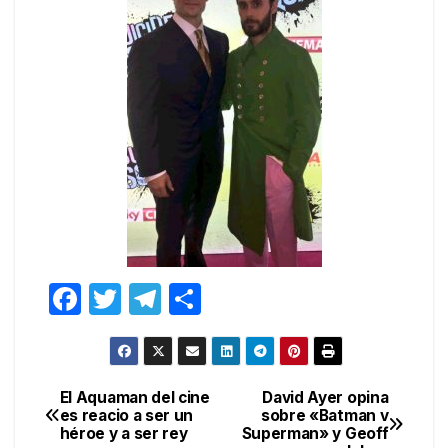
F
T
T
C
a
w
el
o
c
itt
e
m
e
er
gr
p
El Aquaman del cine
David Ayer opina
Navegación
es reacio a ser un
sobre «Batman v
b
a
ar
héroe y a ser rey
Superman» y Geoff