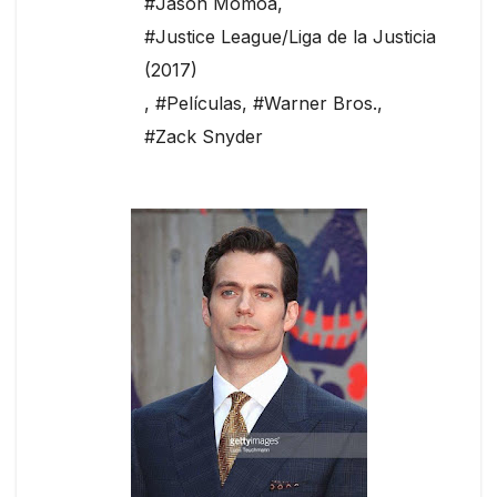
#Jason Momoa
,
#Justice League/Liga de la Justicia
(2017)
,
#Películas
,
#Warner Bros.
,
#Zack Snyder