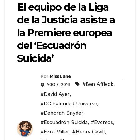
El equipo de la Liga
de la Justicia asiste a
la Premiere europea
del ‘Escuadrón
Suicida’
Por
Miss Lane
#Ben Affleck
,
AGO 3, 2016
#David Ayer
,
#DC Extended Universe
,
#Deborah Snyder
,
#Escuadrón Suicida
,
#Eventos
,
#Ezra Miller
,
#Henry Cavill
,