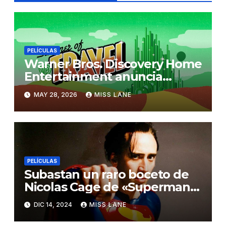
PELÍCULAS
Warner Bros. Discovery Home
Entertainment anuncia
“Summer of Travel”
MAY 28, 2026
MISS LANE
PELÍCULAS
Subastan un raro boceto de
Nicolas Cage de «Superman
Lives»
DIC 14, 2024
MISS LANE