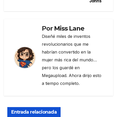
de
o
m
tir
Johns
entradas
o
k
Por
Miss Lane
Diseñé miles de inventos
revolucionarios que me
habrían convertido en la
mujer más rica del mundo…
pero los guardé en
Megaupload. Ahora dirijo esto
a tiempo completo.
Entrada relacionada